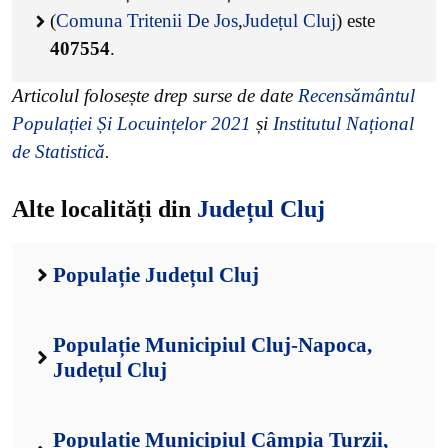
(
Comuna Tritenii De Jos
,
Județul Cluj
) este
407554
.
Articolul folosește drep surse de date
Recensământul
Populației Și Locuințelor 2021
și
Institutul Național
de Statistică
.
Alte localități din
Județul Cluj
Populație Județul Cluj
Populație Municipiul Cluj-Napoca,
Județul Cluj
Populație Municipiul Câmpia Turzii,