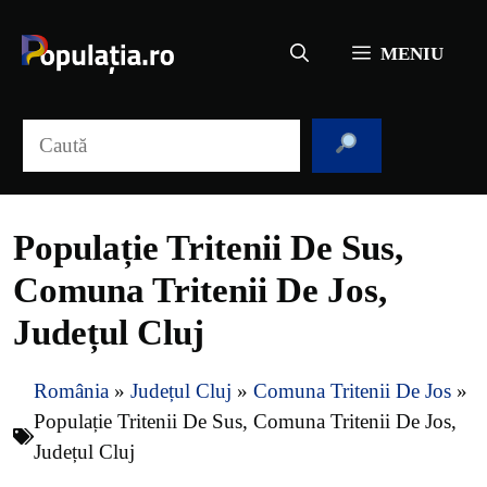
Sari
la
MENIU
conținut
Caută
Populație Tritenii De Sus,
Comuna Tritenii De Jos,
Județul Cluj
România
»
Județul Cluj
»
Comuna Tritenii De Jos
»
Populație Tritenii De Sus, Comuna Tritenii De Jos,
Județul Cluj