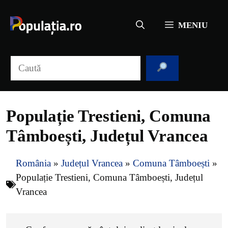
Sari
la
MENIU
conținut
Caută
Populație Trestieni, Comuna
Tâmboești, Județul Vrancea
România
»
Județul Vrancea
»
Comuna Tâmboești
»
Populație Trestieni, Comuna Tâmboești, Județul
Vrancea