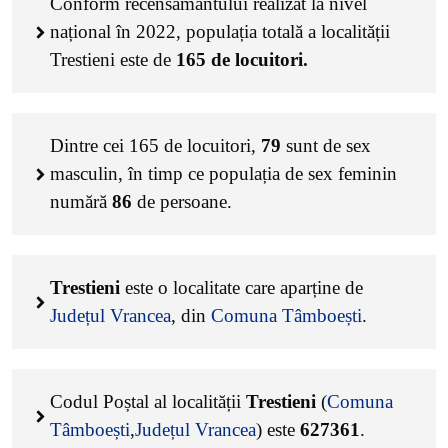
Conform recensământului realizat la nivel
național în 2022, populația totală a localității
Trestieni este de
165
de locuitori.
Dintre cei
165
de locuitori,
79
sunt de sex
masculin, în timp ce populația de sex feminin
numără
86
de persoane.
Trestieni
este o localitate care aparține de
Județul Vrancea
, din
Comuna Tâmboești
.
Codul Poștal al localității
Trestieni
(
Comuna
Tâmboești
,
Județul Vrancea
) este
627361
.