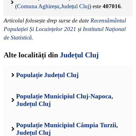
(
Comuna Aghireșu
,
Județul Cluj
) este
407016
.
Articolul folosește drep surse de date
Recensământul
Populației Și Locuințelor 2021
și
Institutul Național
de Statistică
.
Alte localități din
Județul Cluj
Populație Județul Cluj
Populație Municipiul Cluj-Napoca,
Județul Cluj
Populație Municipiul Câmpia Turzii,
Județul Cluj