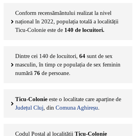
Conform recensământului realizat la nivel
național în 2022, populația totală a localității
Ticu-Colonie este de
140
de locuitori.
Dintre cei
140
de locuitori,
64
sunt de sex
masculin, în timp ce populația de sex feminin
numără
76
de persoane.
Ticu-Colonie
este o localitate care aparține de
Județul Cluj
, din
Comuna Aghireșu
.
Codul Poștal al localității
Ticu-Colonie