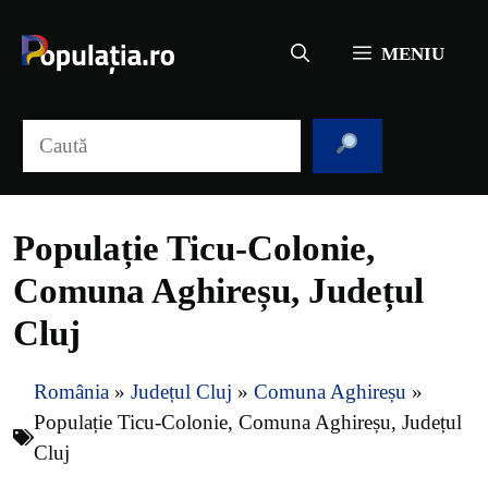
Sari
la
MENIU
conținut
Caută
Populație Ticu-Colonie,
Comuna Aghireșu, Județul
Cluj
România
»
Județul Cluj
»
Comuna Aghireșu
»
Populație Ticu-Colonie, Comuna Aghireșu, Județul
Cluj