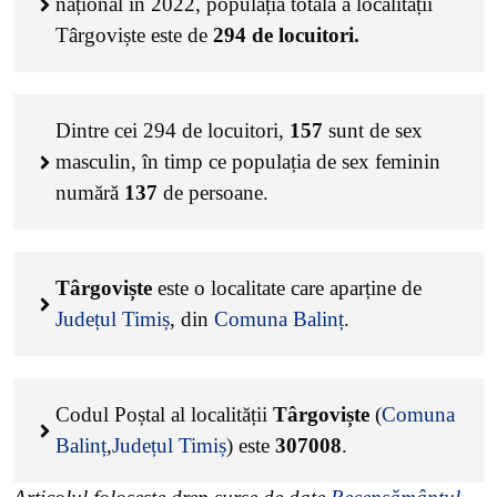
național în 2022, populația totală a localității
Târgoviște este de
294
de locuitori.
Dintre cei
294
de locuitori,
157
sunt de sex
masculin, în timp ce populația de sex feminin
numără
137
de persoane.
Târgoviște
este o localitate care aparține de
Județul Timiș
, din
Comuna Balinț
.
Codul Poștal al localității
Târgoviște
(
Comuna
Balinț
,
Județul Timiș
) este
307008
.