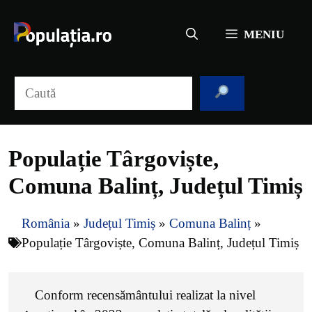
Sari
la
MENIU
conținut
Caută
Populație Târgoviște,
Comuna Balinț, Județul Timiș
România
»
Județul Timiș
»
Comuna Balinț
»
Populație Târgoviște, Comuna Balinț, Județul Timiș
Conform recensământului realizat la nivel