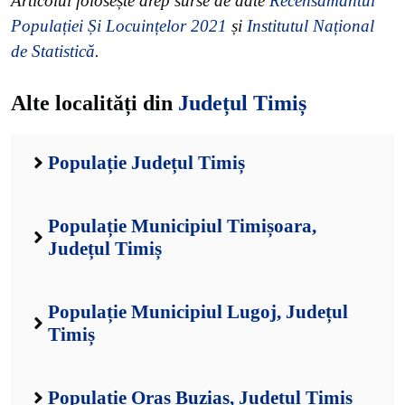
Articolul folosește drep surse de date
Recensământul
Populației Și Locuințelor 2021
și
Institutul Național
de Statistică
.
Alte localități din
Județul Timiș
Populație Județul Timiș
Populație Municipiul Timișoara,
Județul Timiș
Populație Municipiul Lugoj, Județul
Timiș
Populație Oraș Buziaș, Județul Timiș