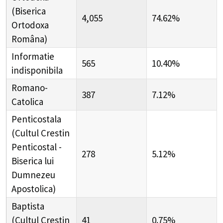
(Biserica
4,055
74.62%
Ortodoxa
Româna)
Informatie
565
10.40%
indisponibila
Romano-
387
7.12%
Catolica
Penticostala
(Cultul Crestin
Penticostal -
278
5.12%
Biserica lui
Dumnezeu
Apostolica)
Baptista
(Cultul Crestin
41
0.75%