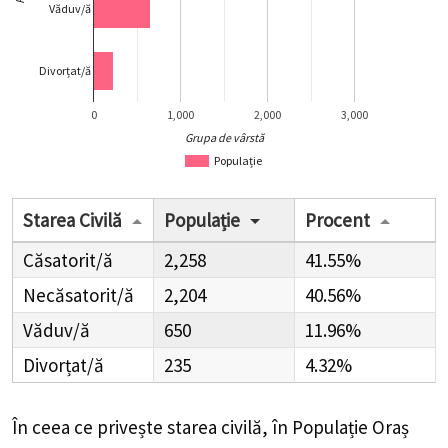
Văduv/ă
Divorțat/ă
0
1,000
2,000
3,000
Grupa de vârstă
Populație
Starea Civilă
Populație
Procent
Căsatorit/ă
2,258
41.55%
Necăsatorit/ă
2,204
40.56%
Văduv/ă
650
11.96%
Divorțat/ă
235
4.32%
În ceea ce privește starea civilă, în Populație Oraș