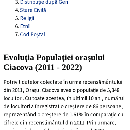
Distribuție după Gen
Stare Civilă
Religii
Etnii
Cod Poștal
Evoluția Populației orașului
Ciacova (2011 - 2022)
Potrivit datelor colectate în urma recensământului
din 2011,
Orașul Ciacova
avea o populație de
5,348
locuitori. Cu toate acestea, în ultimii 10 ani, numărul
de locuitori a înregistrat o
creștere de
86
persoane,
reprezentând o
creștere de 1.61%
în comparație cu
cifrele din recensământul din 2011. Prin urmare,