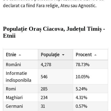
declarat ca fiind Fara religie, Ateu sau Agnostic.
Populație Oraș Ciacova, Județul Timiș -
Etnii
Etnie
Populație
Procent
Români
4,278
78.73%
Informatie
546
10.05%
indisponibila
Romi
285
5.24%
Maghiari
234
4.31%
Germani
31
0.57%