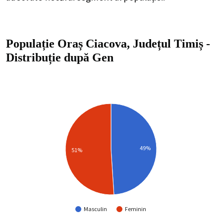
Populație Oraș Ciacova, Județul Timiș
-
Distribuție
după Gen
49%
51%
Masculin
Feminin