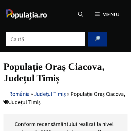
Sari
la
MENIU
conținut
Caută
Populație Oraș Ciacova,
Județul Timiș
România
»
Județul Timiș
»
Populație Oraș Ciacova,
Județul Timiș
Conform recensământului realizat la nivel