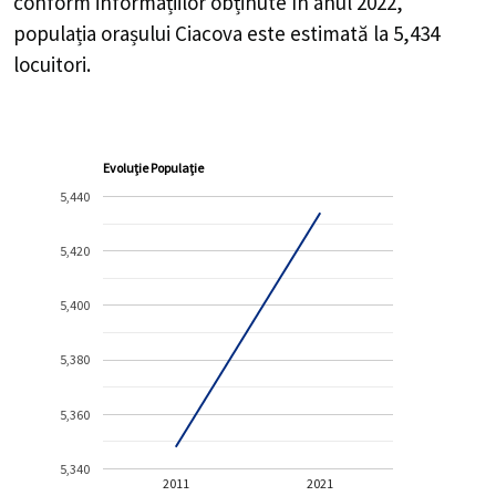
conform informațiilor obținute în anul 2022,
populația orașului Ciacova este estimată la
5,434
locuitori.
Evoluție Populație
5,440
5,420
5,400
5,380
5,360
5,340
2011
2021