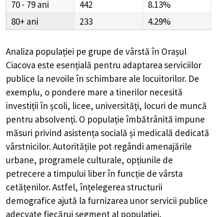
70 - 79
442
8.13%
80+
233
4.29%
Analiza populației pe grupe de vârstă în
Orașul
Ciacova
este esențială pentru adaptarea serviciilor
publice la nevoile în schimbare ale locuitorilor. De
exemplu, o pondere mare a tinerilor necesită
investiții în școli, licee, universități, locuri de muncă
pentru absolvenți. O populație îmbătrânită impune
măsuri privind asistența socială și medicală dedicată
vârstnicilor. Autoritățile pot regândi amenajările
urbane, programele culturale, opțiunile de
petrecere a timpului liber în funcție de vârsta
cetățenilor. Astfel, înțelegerea structurii
demografice ajută la furnizarea unor servicii publice
adecvate fiecărui segment al populației.