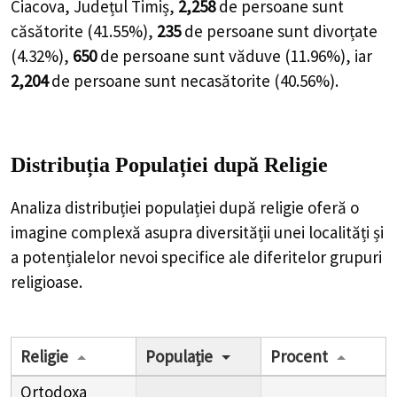
Ciacova, Județul Timiș,
2,258
de
persoane
sunt
căsătorite (
41.55%
),
235
de
persoane
sunt divorțate
(
4.32%
),
650
de
persoane
sunt văduve (
11.96%
), iar
2,204
de
persoane
sunt necasătorite (
40.56%
).
Distribuția Populației
după Religie
Analiza distribuției populației după religie oferă o
imagine complexă asupra diversității unei localități și
a potențialelor nevoi specifice ale diferitelor grupuri
religioase.
Religie
Populație
Procent
Ortodoxa