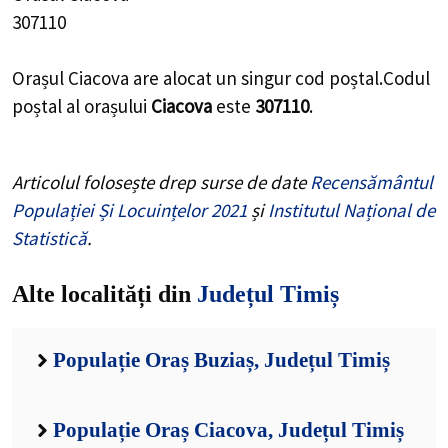
307110
Orașul Ciacova are alocat un singur cod poștal.Codul
poștal al orașului
Ciacova
este
307110
.
Articolul folosește drep surse de date
Recensământul
Populației Și Locuințelor 2021
și
Institutul Național de
Statistică
.
Alte localități din
Județul Timiș
Populație Oraș Buziaș, Județul Timiș
Populație Oraș Ciacova, Județul Timiș