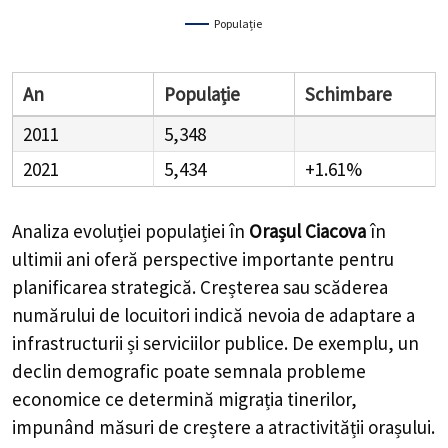
Populație
An
Populație
Schimbare
2011
5,348
2021
5,434
+1.61%
Analiza evoluției populației în
Orașul Ciacova
în
ultimii ani oferă perspective importante pentru
planificarea strategică. Creșterea sau scăderea
numărului de locuitori indică nevoia de adaptare a
infrastructurii și serviciilor publice. De exemplu, un
declin demografic poate semnala probleme
economice ce determină migrația tinerilor,
impunând măsuri de creștere a atractivității orașului.