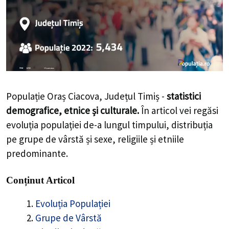
Populație Oraș Ciacova, Județul Timiș -
statistici
demografice, etnice și culturale.
În articol vei regăsi
evoluția populației de-a lungul timpului, distribuția
pe grupe de vârstă și sexe, religiile și etniile
predominante.
Conținut Articol
Evoluția Populației
Grupe de Vârstă