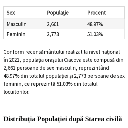
Sex
Populație
Procent
Masculin
2,661
48.97%
Feminin
2,773
51.03%
Conform recensământului realizat la nivel național
în 2021, populația orașului Ciacova este compusă din
2,661
persoane de sex masculin, reprezintând
48.97%
din totalul populației și
2,773
persoane de sex
feminin, ce reprezintă
51.03%
din totalul
locuitorilor.
Distribuția Populației
după Starea civilă