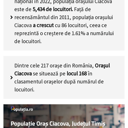
național în 2022, populația orașului Ciacova
este de
5,434
de locuitori.
Față de
recensământul din 2011, populația orașului
Ciacova
a crescut
cu
86
locuitori, ceea ce
reprezintă o creștere de 1.61% a numărului
de locuitori
.
Dintre cele 217 orașe din România,
Orașul
Ciacova
se situează pe
locul 168
în
clasamentul orașelor după numărul de
locuitori.