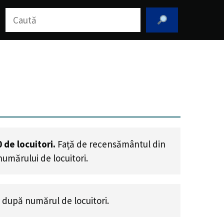
Caută
0
de locuitori.
Față de recensământul din
numărului de locuitori
.
 după numărul de locuitori.