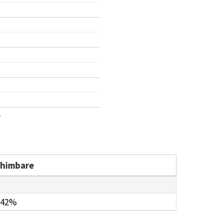
1
chimbare
.42%