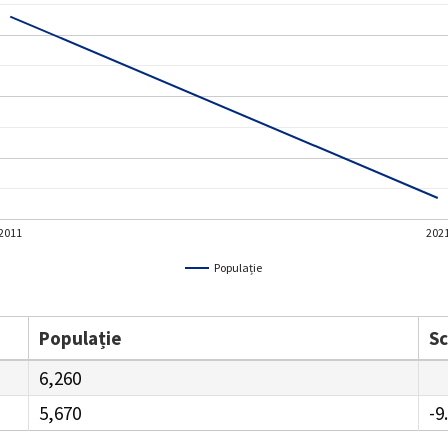
2011
202
Populație
Populație
S
6,260
5,670
-9