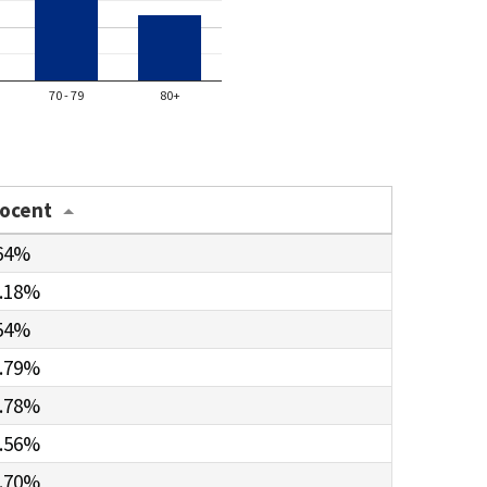
70 - 79
80+
rocent
64%
.18%
54%
.79%
.78%
.56%
.70%