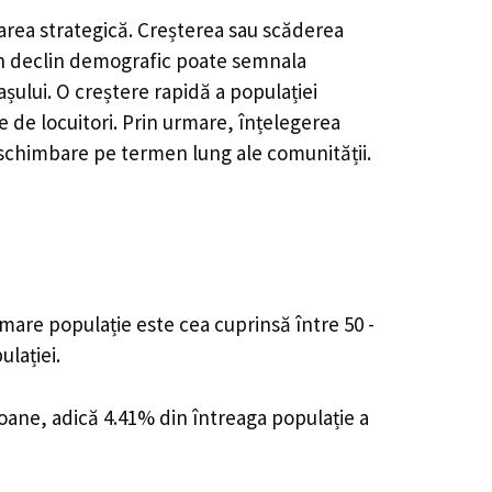
carea strategică. Creșterea sau scăderea
, un declin demografic poate semnala
șului. O creștere rapidă a populației
e de locuitori. Prin urmare, înțelegerea
 schimbare pe termen lung ale comunității.
 mare populație este cea cuprinsă între 50 -
lației.
soane, adică 4.41% din întreaga populație a