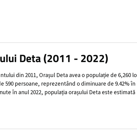
șului Deta (2011 - 2022)
ntului din 2011,
Orașul Deta
avea o populație de
6,260
lo
de
590
persoane, reprezentând o
diminuare de 9.42%
în 
nute în anul 2022, populația orașului Deta este estimată