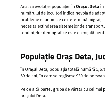
Analiza evoluției populației în
Orașul Deta
în 
numărului de locuitori indică nevoia de adapt
probleme economice ce determină migrația tine
necesită extinderea sistemelor de transport, 
tendințelor demografice este esențială pentr
Populație Oraș Deta, Ju
În Orașul Deta, populația totală numără 5,670
59 de ani, în care se regăsesc 939 de persoan
Pe de altă parte, grupa de vârstă cu cei mai p
orașului Deta.