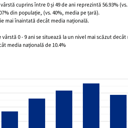
ârstă cuprins între 0 și 49 de ani reprezintă 56.93% (vs.
3.07% din populație, (vs. 40%, media pe țară).
ie mai înaintată decât media națională.
ârstă 0 - 9 ani se situează la un nivel mai scăzut decât
ecât media națională de 10.4%