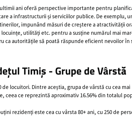
ultimii ani oferă perspective importante pentru planifi
are a infrastructurii și serviciilor publice. De exemplu
rilor, impunând măsuri de creștere a atractivității ora
locuințe, utilități etc. pentru a susține numărul mai mar
u ca autoritățile să poată răspunde eficient nevoilor în
dețul Timiș - Grupe de Vârstă
 de locuitori. Dintre aceștia, grupa de vârstă cu cea mai
e, ceea ce reprezintă aproximativ 16.56% din totalul popu
uțini rezidenți este cea cu vârsta 80+ ani, cu 250 de per