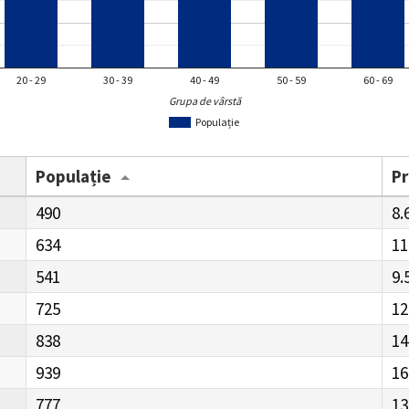
20 - 29
30 - 39
40 - 49
50 - 59
60 - 69
Grupa de vârstă
Populație
Populație
P
490
8.
634
11
541
9.
725
12
838
14
939
16
777
13