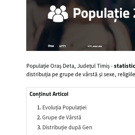
Populație Oraș Deta, Județul Timiș -
statisti
distribuția pe grupe de vârstă și sexe, religii
Conținut Articol
Evoluția Populației
Grupe de Vârstă
Distribuție după Gen