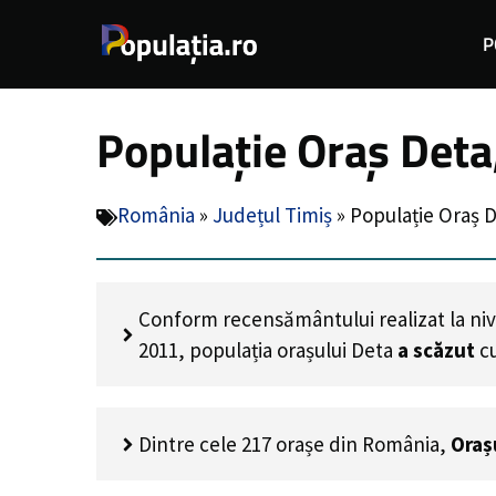
Sari
P
la
conținut
Populație Oraș Deta
România
»
Județul Timiș
»
Populație Oraș D
Conform recensământului realizat la nive
2011, populația orașului Deta
a scăzut
c
Dintre cele 217 orașe din România,
Oraș