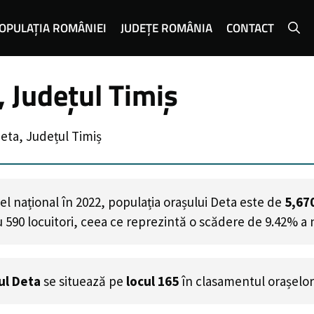
OPULAȚIA ROMÂNIEI
JUDEȚE ROMÂNIA
CONTACT
, Județul Timiș
eta, Județul Timiș
l național în 2022, populația orașului Deta este de
5,67
u
590
locuitori, ceea ce reprezintă o scădere de 9.42% a 
ul Deta
se situează pe
locul 165
în clasamentul orașelor