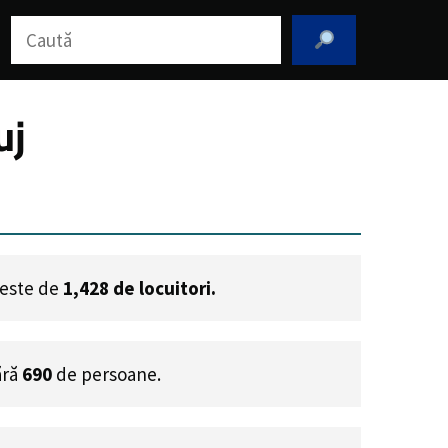
Caută
uj
u este de
1,428
de locuitori.
ără
690
de persoane.