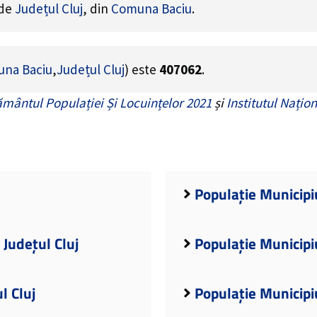
 de
Județul Cluj
, din
Comuna Baciu
.
na Baciu
,
Județul Cluj
) este
407062
.
mântul Populației Și Locuințelor 2021
și
Institutul Națion
j
Populație Municipi
 Județul Cluj
Populație Municipiu
l Cluj
Populație Municipiu