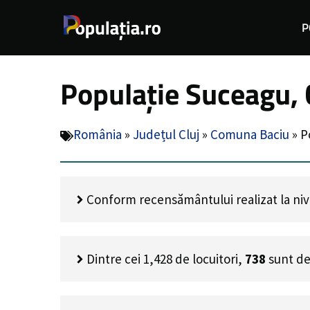
Sari
P
la
conținut
Populație Suceagu, 
România
»
Județul Cluj
»
Comuna Baciu
»
P
Conform recensământului realizat la nivel
Dintre cei
1,428
de locuitori,
738
sunt de