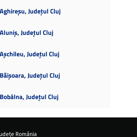
ghireșu, Județul Cluj
luniș, Județul Cluj
șchileu, Județul Cluj
ăișoara, Județul Cluj
obâlna, Județul Cluj
udețe România