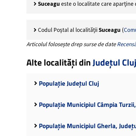
Suceagu
este o localitate care aparține
Codul Poștal al localității
Suceagu
(
Comu
Articolul folosește drep surse de date
Recensă
Alte localități din
Județul Clu
Populație Județul Cluj
Populație Municipiul Câmpia Turzii,
Populație Municipiul Gherla, Județu