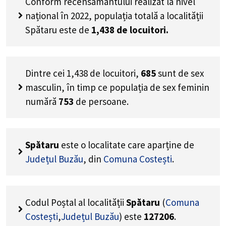
Conform recensământului realizat la nivel
național în 2022, populația totală a localității
Spătaru este de
1,438
de locuitori.
Dintre cei
1,438
de locuitori,
685
sunt de sex
masculin, în timp ce populația de sex feminin
numără
753
de persoane.
Spătaru
este o localitate care aparține de
Județul Buzău
, din
Comuna Costești
.
Codul Poștal al localității
Spătaru
(
Comuna
Costești
,
Județul Buzău
) este
127206
.