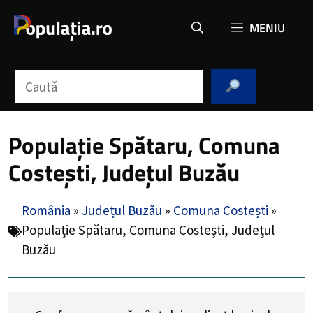
Sari
MENIU
la
conținut
Caută
Populație Spătaru, Comuna
Costești, Județul Buzău
România
»
Județul Buzău
»
Comuna Costești
»
Populație Spătaru, Comuna Costești, Județul
Buzău