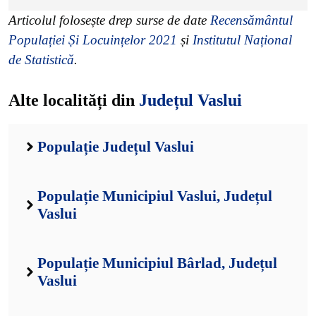
Articolul folosește drep surse de date
Recensământul
Populației Și Locuințelor 2021
și
Institutul Național
de Statistică
.
Alte localități din
Județul Vaslui
Populație Județul Vaslui
Populație Municipiul Vaslui, Județul
Vaslui
Populație Municipiul Bârlad, Județul
Vaslui