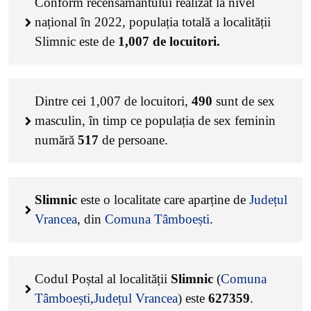
Conform recensământului realizat la nivel
național în 2022, populația totală a localității
Slimnic este de
1,007
de locuitori.
Dintre cei
1,007
de locuitori,
490
sunt de sex
masculin, în timp ce populația de sex feminin
numără
517
de persoane.
Slimnic
este o localitate care aparține de
Județul
Vrancea
, din
Comuna Tâmboești
.
Codul Poștal al localității
Slimnic
(
Comuna
Tâmboești
,
Județul Vrancea
) este
627359
.