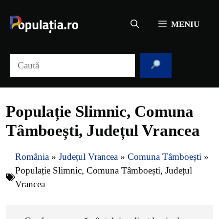
Sari
la
MENIU
conținut
Caută
Populație Slimnic, Comuna
Tâmboești, Județul Vrancea
România
»
Județul Vrancea
»
Comuna Tâmboești
»
Populație Slimnic, Comuna Tâmboești, Județul
Vrancea