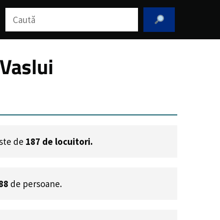
Caută
 Vaslui
este de
187
de locuitori.
88
de persoane.