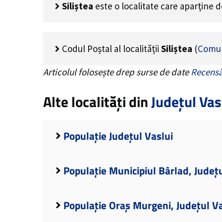
Siliștea
este o localitate care aparține 
Codul Poștal al localității
Siliștea
(
Comun
Articolul folosește drep surse de date
Recensă
Alte localități din
Județul Vas
Populație Județul Vaslui
Populație Municipiul Bârlad, Județu
Populație Oraș Murgeni, Județul Va