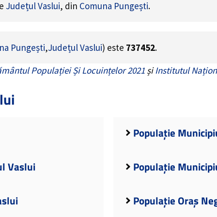
de
Județul Vaslui
, din
Comuna Pungești
.
a Pungești
,
Județul Vaslui
) este
737452
.
mântul Populației Și Locuințelor 2021
și
Institutul Națion
lui
Populație Municipiu
l Vaslui
Populație Municipiu
slui
Populație Oraș Neg