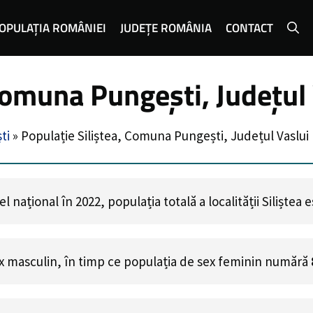
OPULAȚIA ROMÂNIEI
JUDEȚE ROMÂNIA
CONTACT
Comuna Pungești, Județul
ti
»
Populație Siliștea, Comuna Pungești, Județul Vaslui
 național în 2022, populația totală a localității Siliștea 
x masculin, în timp ce populația de sex feminin numără