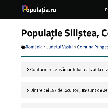
Sari
P
la
conținut
Populație Siliștea, 
România
»
Județul Vaslui
»
Comuna Pungeș
Conform recensământului realizat la nivel
Dintre cei
187
de locuitori,
99
sunt de se