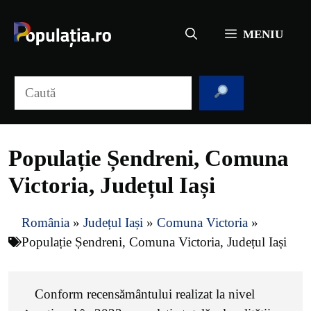
Sari
la
MENIU
conținut
Caută
Populație Șendreni, Comuna
Victoria, Județul Iași
România
»
Județul Iași
»
Comuna Victoria
»
Populație Șendreni, Comuna Victoria, Județul Iași
Conform recensământului realizat la nivel