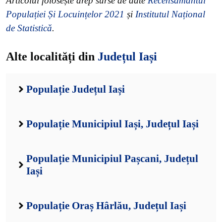
Articolul folosește drep surse de date
Recensământul
Populației Și Locuințelor 2021
și
Institutul Național
de Statistică
.
Alte localități din
Județul Iași
Populație Județul Iași
Populație Municipiul Iași, Județul Iași
Populație Municipiul Pașcani, Județul
Iași
Populație Oraș Hârlău, Județul Iași