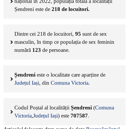
național în 2022, populația totală a localității
Șendreni este de
218
de locuitori.
Dintre cei
218
de locuitori,
95
sunt de sex
masculin, în timp ce populația de sex feminin
numără
123
de persoane.
Șendreni
este o localitate care aparține de
Județul Iași
, din
Comuna Victoria
.
Codul Poștal al localității
Șendreni
(
Comuna
Victoria
,
Județul Iași
) este
707587
.