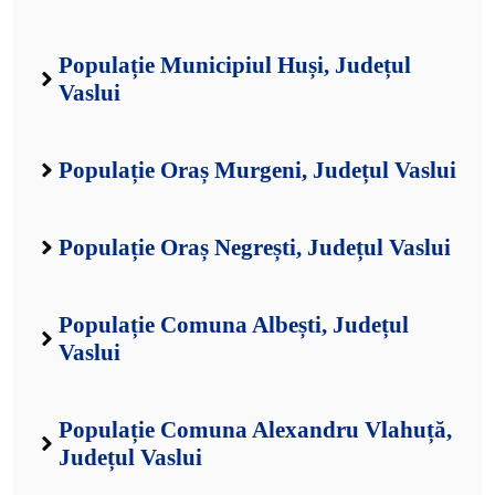
Populație Municipiul Huși, Județul
Vaslui
Populație Oraș Murgeni, Județul Vaslui
Populație Oraș Negrești, Județul Vaslui
Populație Comuna Albești, Județul
Vaslui
Populație Comuna Alexandru Vlahuță,
Județul Vaslui