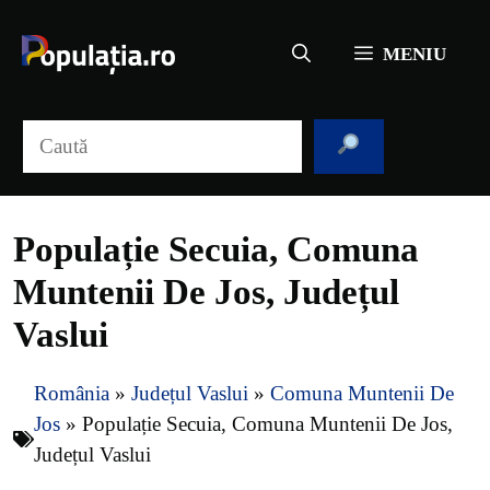
Sari
la
MENIU
conținut
Caută
Populație Secuia, Comuna
Muntenii De Jos, Județul
Vaslui
România
»
Județul Vaslui
»
Comuna Muntenii De
Jos
»
Populație Secuia, Comuna Muntenii De Jos,
Județul Vaslui