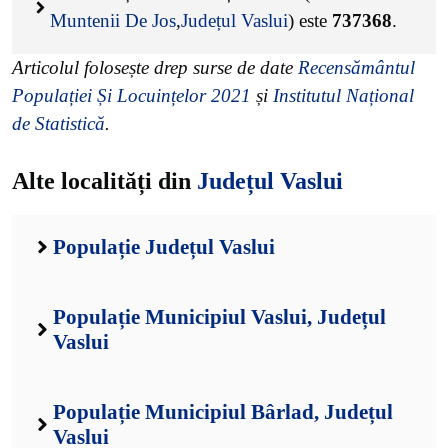
Muntenii De Jos
,
Județul Vaslui
) este
737368
.
Articolul folosește drep surse de date
Recensământul
Populației Și Locuințelor 2021
și
Institutul Național
de Statistică
.
Alte localități din
Județul Vaslui
Populație Județul Vaslui
Populație Municipiul Vaslui, Județul
Vaslui
Populație Municipiul Bârlad, Județul
Vaslui