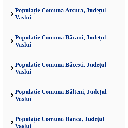
Populație Comuna Arsura, Județul
Vaslui
Populație Comuna Băcani, Județul
Vaslui
Populație Comuna Băcești, Județul
Vaslui
Populație Comuna Bălteni, Județul
Vaslui
Populație Comuna Banca, Județul
Vaslui