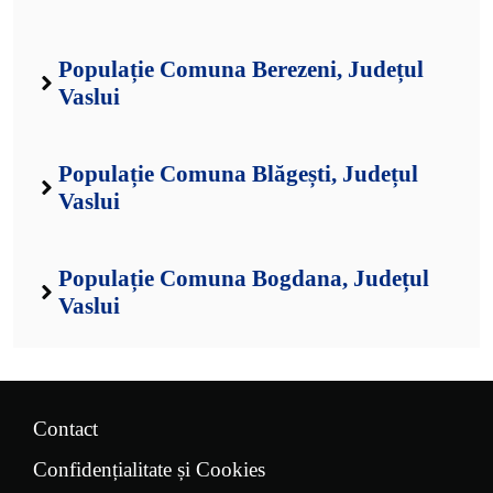
Populație Comuna Berezeni, Județul
Vaslui
Populație Comuna Blăgești, Județul
Vaslui
Populație Comuna Bogdana, Județul
Vaslui
Contact
Confidențialitate și Cookies