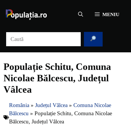
Sari
la
MENIU
conținut
Caută
Populație Schitu, Comuna
Nicolae Bălcescu, Județul
Vâlcea
România
»
Județul Vâlcea
»
Comuna Nicolae
Bălcescu
»
Populație Schitu, Comuna Nicolae
Bălcescu, Județul Vâlcea