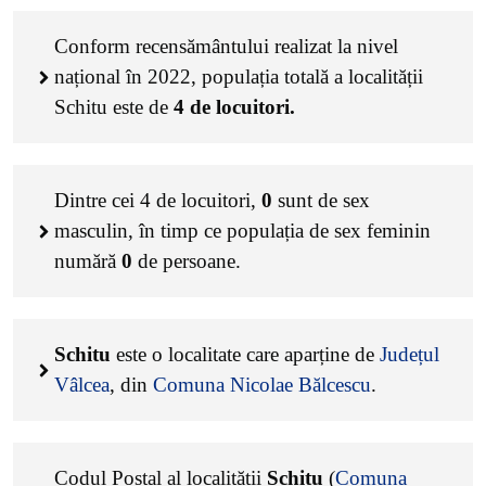
Conform recensământului realizat la nivel
național în 2022, populația totală a localității
Schitu este de
4
de locuitori.
Dintre cei
4
de locuitori,
0
sunt de sex
masculin, în timp ce populația de sex feminin
numără
0
de persoane.
Schitu
este o localitate care aparține de
Județul
Vâlcea
, din
Comuna Nicolae Bălcescu
.
Codul Poștal al localității
Schitu
(
Comuna