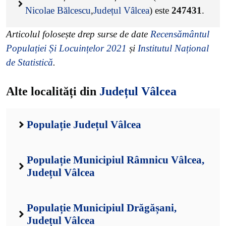
Nicolae Bălcescu
,
Județul Vâlcea
) este
247431
.
Articolul folosește drep surse de date
Recensământul
Populației Și Locuințelor 2021
și
Institutul Național
de Statistică
.
Alte localități din
Județul Vâlcea
Populație Județul Vâlcea
Populație Municipiul Râmnicu Vâlcea,
Județul Vâlcea
Populație Municipiul Drăgășani,
Județul Vâlcea