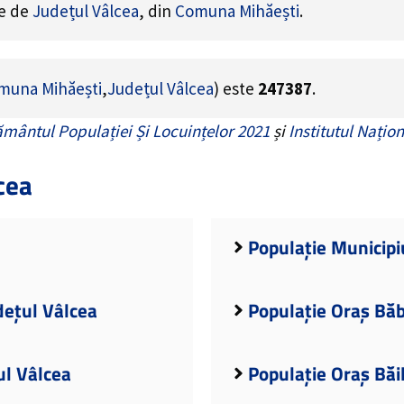
ne de
Județul Vâlcea
, din
Comuna Mihăești
.
muna Mihăești
,
Județul Vâlcea
) este
247387
.
mântul Populației Și Locuințelor 2021
și
Institutul Națion
cea
Populație Municipi
dețul Vâlcea
Populație Oraș Băb
ul Vâlcea
Populație Oraș Băi