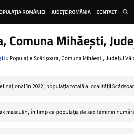
OPULAȚIA ROMÂNIEI
JUDEȚE ROMÂNIA
CONTACT
a, Comuna Mihăești, Jude
ti
»
Populație Scărișoara, Comuna Mihăești, Județul Vâl
 național în 2022, populația totală a localității Scărișoa
ex masculin, în timp ce populația de sex feminin număr