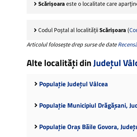
Scărișoara
este o localitate care aparți
Codul Poștal al localității
Scărișoara
(
Co
Articolul folosește drep surse de date
Recensă
Alte localități din
Județul Vâl
Populație Județul Vâlcea
Populație Municipiul Drăgășani, Ju
Populație Oraș Băile Govora, Județ