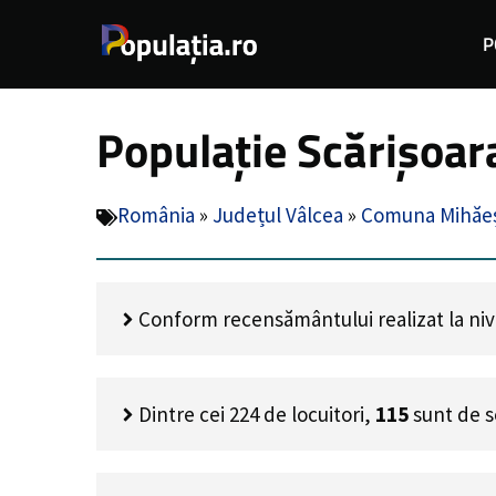
Sari
P
la
conținut
Populație Scărișoar
România
»
Județul Vâlcea
»
Comuna Mihăeș
Conform recensământului realizat la nivel
Dintre cei
224
de locuitori,
115
sunt de s