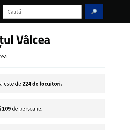
Caută
țul Vâlcea
cea
ra este de
224
de locuitori.
ă
109
de persoane.