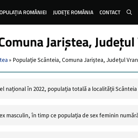
OPULAȚIA ROMÂNIEI
JUDEȚE ROMÂNIA
CONTACT
 Comuna Jariștea, Județul
tea
»
Populație Scânteia, Comuna Jariștea, Județul Vra
 național în 2022, populația totală a localității Scântei
ex masculin, în timp ce populația de sex feminin număr