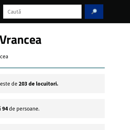
Caută
 Vrancea
ncea
a este de
203
de locuitori.
ă
94
de persoane.