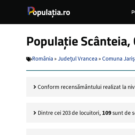
Sari
P
la
conținut
Populație Scânteia,
România
»
Județul Vrancea
»
Comuna Jariș
Conform recensământului realizat la nivel
Dintre cei
203
de locuitori,
109
sunt de s