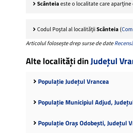
Scânteia
este o localitate care aparține
Codul Poștal al localității
Scânteia
(
Comu
Articolul folosește drep surse de date
Recensă
Alte localități din
Județul Vr
Populație Județul Vrancea
Populație Municipiul Adjud, Județu
Populație Oraș Odobești, Județul 