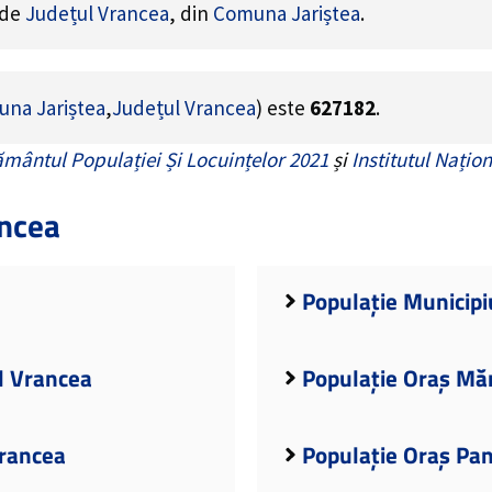
 de
Județul Vrancea
, din
Comuna Jariștea
.
na Jariștea
,
Județul Vrancea
) este
627182
.
mântul Populației Și Locuințelor 2021
și
Institutul Națion
ancea
Populație Municipi
l Vrancea
Populație Oraș Măr
Vrancea
Populație Oraș Pan