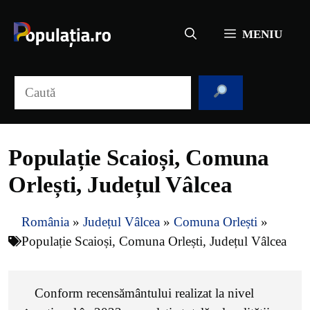
Sari
la
MENIU
conținut
Caută
Populație Scaioși, Comuna
Orlești, Județul Vâlcea
România
»
Județul Vâlcea
»
Comuna Orlești
»
Populație Scaioși, Comuna Orlești, Județul Vâlcea
Conform recensământului realizat la nivel