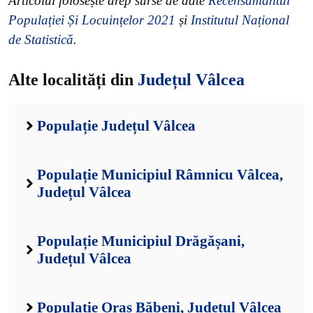
Articolul folosește drep surse de date
Recensământul
Populației Și Locuințelor 2021
și
Institutul Național
de Statistică
.
Alte localități din
Județul Vâlcea
Populație Județul Vâlcea
Populație Municipiul Râmnicu Vâlcea,
Județul Vâlcea
Populație Municipiul Drăgășani,
Județul Vâlcea
Populație Oraș Băbeni, Județul Vâlcea