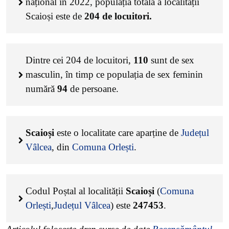
național în 2022, populația totală a localității
Scaioși este de
204
de locuitori.
Dintre cei
204
de locuitori,
110
sunt de sex
masculin, în timp ce populația de sex feminin
numără
94
de persoane.
Scaioși
este o localitate care aparține de
Județul
Vâlcea
, din
Comuna Orlești
.
Codul Poștal al localității
Scaioși
(
Comuna
Orlești
,
Județul Vâlcea
) este
247453
.