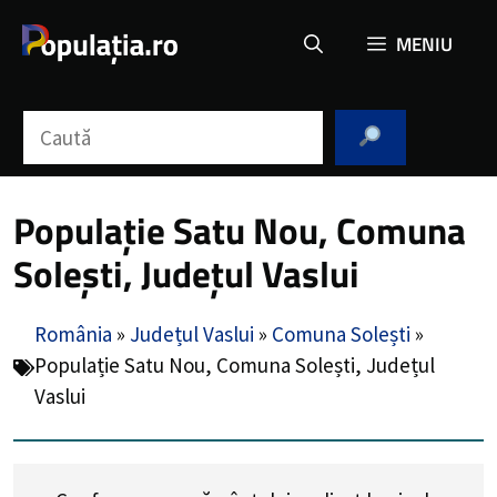
Sari
MENIU
la
conținut
Caută
Populație Satu Nou, Comuna
Solești, Județul Vaslui
România
»
Județul Vaslui
»
Comuna Solești
»
Populație Satu Nou, Comuna Solești, Județul
Vaslui