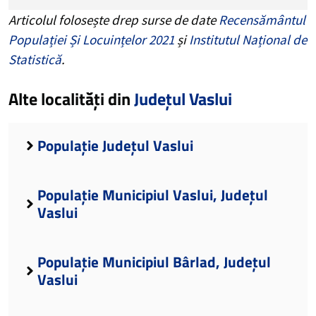
Articolul folosește drep surse de date
Recensământul
Populației Și Locuințelor 2021
și
Institutul Național de
Statistică
.
Alte localități din
Județul Vaslui
Populație Județul Vaslui
Populație Municipiul Vaslui, Județul
Vaslui
Populație Municipiul Bârlad, Județul
Vaslui