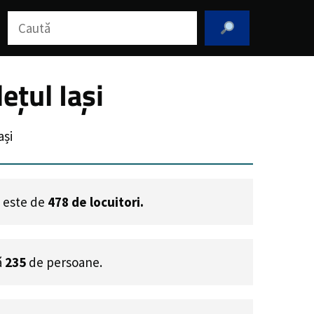
Caută
ețul Iași
ași
u este de
478
de locuitori.
ă
235
de persoane.