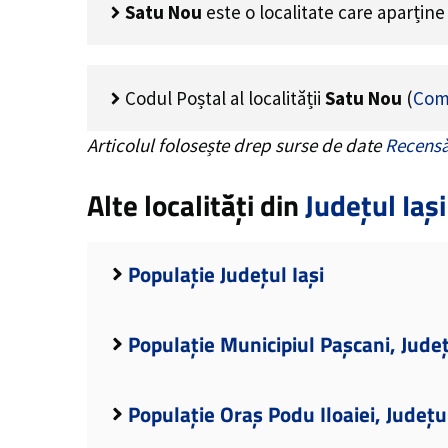
Satu Nou
este o localitate care aparțin
Codul Poștal al localității
Satu Nou
(
Com
Articolul folosește drep surse de date
Recensă
Alte localități din
Județul Iași
Populație Județul Iași
Populație Municipiul Pașcani, Județ
Populație Oraș Podu Iloaiei, Județul