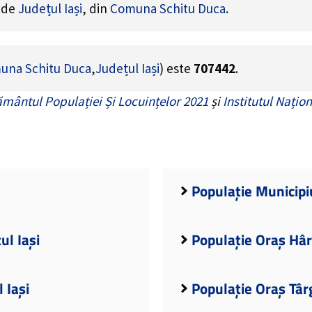
e de
Județul Iași
, din
Comuna Schitu Duca
.
una Schitu Duca
,
Județul Iași
) este
707442
.
mântul Populației Și Locuințelor 2021
și
Institutul Națion
Populație Municipiu
ul Iași
Populație Oraș Hârl
 Iași
Populație Oraș Târ