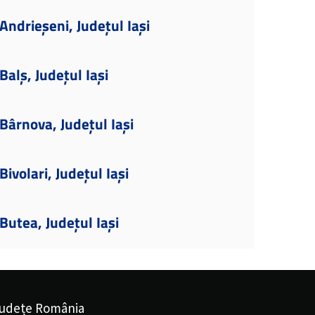
ndrieșeni, Județul Iași
alș, Județul Iași
ârnova, Județul Iași
ivolari, Județul Iași
utea, Județul Iași
udețe România