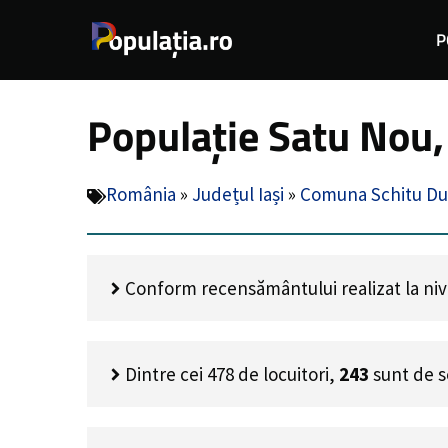
Sari
P
la
conținut
Populație Satu Nou,
România
»
Județul Iași
»
Comuna Schitu Du
Conform recensământului realizat la nivel
Dintre cei
478
de locuitori,
243
sunt de s