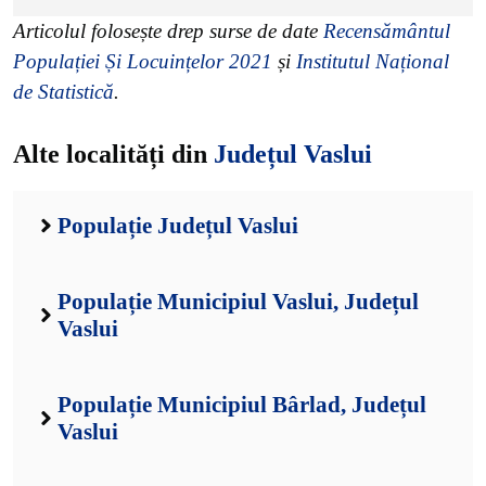
Articolul folosește drep surse de date
Recensământul
Populației Și Locuințelor 2021
și
Institutul Național
de Statistică
.
Alte localități din
Județul Vaslui
Populație Județul Vaslui
Populație Municipiul Vaslui, Județul
Vaslui
Populație Municipiul Bârlad, Județul
Vaslui