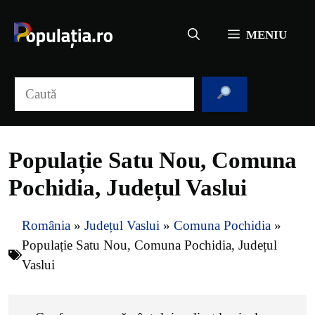
Sari
la
MENIU
conținut
Caută
Populație Satu Nou, Comuna
Pochidia, Județul Vaslui
România
»
Județul Vaslui
»
Comuna Pochidia
»
Populație Satu Nou, Comuna Pochidia, Județul
Vaslui