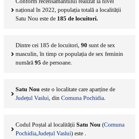
Conform recensământului realizat la nivel
național în 2022, populația totală a localității
Satu Nou este de
185
de locuitori.
Dintre cei
185
de locuitori,
90
sunt de sex
masculin, în timp ce populația de sex feminin
numără
95
de persoane.
Satu Nou
este o localitate care aparține de
Județul Vaslui
, din
Comuna Pochidia
.
Codul Poștal al localității
Satu Nou
(
Comuna
Pochidia
,
Județul Vaslui
) este
.