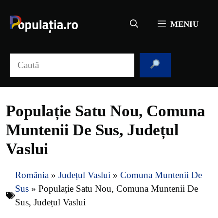
Sari
la
MENIU
conținut
Caută
Populație Satu Nou, Comuna
Muntenii De Sus, Județul
Vaslui
România
»
Județul Vaslui
»
Comuna Muntenii De
Sus
»
Populație Satu Nou, Comuna Muntenii De
Sus, Județul Vaslui