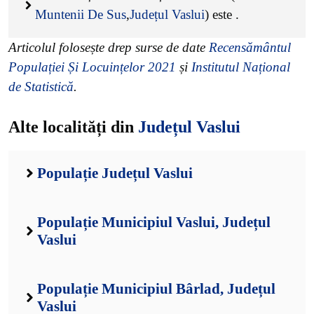
Muntenii De Sus
,
Județul Vaslui
) este
.
Articolul folosește drep surse de date
Recensământul
Populației Și Locuințelor 2021
și
Institutul Național
de Statistică
.
Alte localități din
Județul Vaslui
Populație Județul Vaslui
Populație Municipiul Vaslui, Județul
Vaslui
Populație Municipiul Bârlad, Județul
Vaslui