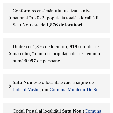
Conform recensământului realizat la nivel
național în 2022, populația totală a localității
Satu Nou este de
1,876
de locuitori.
Dintre cei
1,876
de locuitori,
919
sunt de sex
masculin, în timp ce populația de sex feminin
numără
957
de persoane.
Satu Nou
este o localitate care aparține de
Județul Vaslui
, din
Comuna Muntenii De Sus
.
Codul Poștal al localității
Satu Nou
(
Comuna