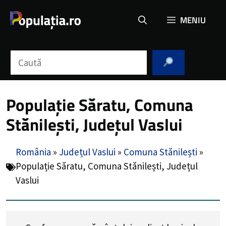
Sari
MENIU
la
conținut
Caută
Populație Săratu, Comuna
Stănilești, Județul Vaslui
România
»
Județul Vaslui
»
Comuna Stănilești
»
Populație Săratu, Comuna Stănilești, Județul
Vaslui