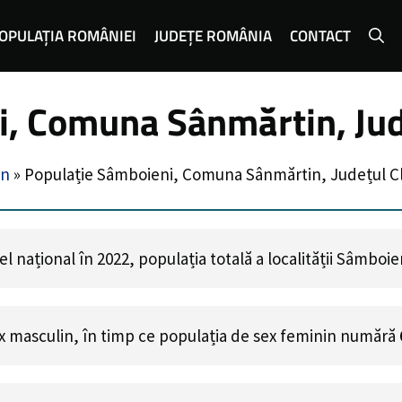
OPULAȚIA ROMÂNIEI
JUDEȚE ROMÂNIA
CONTACT
, Comuna Sânmărtin, Jud
in
»
Populație Sâmboieni, Comuna Sânmărtin, Județul Cl
l național în 2022, populația totală a localității Sâmboi
x masculin, în timp ce populația de sex feminin numără