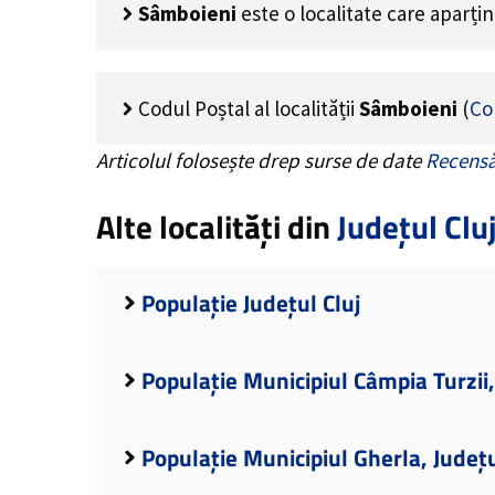
Sâmboieni
este o localitate care aparți
Codul Poștal al localității
Sâmboieni
(
Co
Articolul folosește drep surse de date
Recensă
Alte localități din
Județul Clu
Populație Județul Cluj
Populație Municipiul Câmpia Turzii,
Populație Municipiul Gherla, Județu