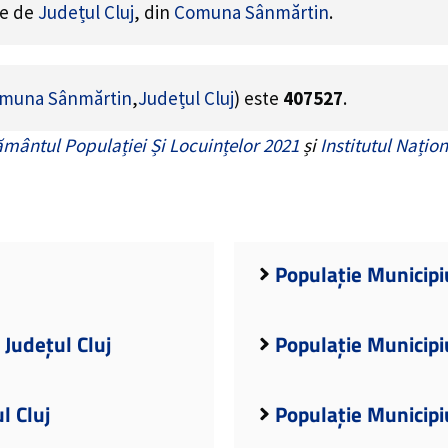
ne de
Județul Cluj
, din
Comuna Sânmărtin
.
muna Sânmărtin
,
Județul Cluj
) este
407527
.
mântul Populației Și Locuințelor 2021
și
Institutul Națion
j
Populație Municipi
 Județul Cluj
Populație Municipiu
l Cluj
Populație Municipiu