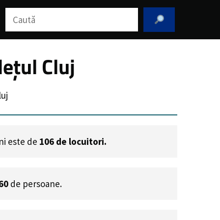
Caută
ețul Cluj
uj
eni este de
106
de locuitori.
60
de persoane.