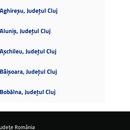
ghireșu, Județul Cluj
luniș, Județul Cluj
șchileu, Județul Cluj
ăișoara, Județul Cluj
obâlna, Județul Cluj
udețe România