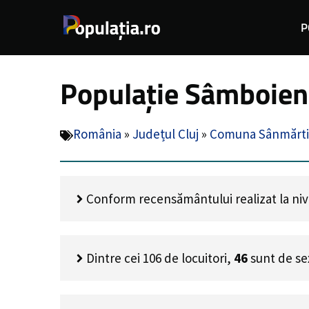
Sari
P
la
conținut
Populație Sâmboieni
România
»
Județul Cluj
»
Comuna Sânmărt
Conform recensământului realizat la nive
Dintre cei
106
de locuitori,
46
sunt de se