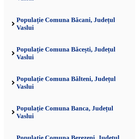
Populație Comuna Băcani, Județul
Vaslui
Populație Comuna Băcești, Județul
Vaslui
Populație Comuna Bălteni, Județul
Vaslui
Populație Comuna Banca, Județul
Vaslui
Populație Comuna Berezeni, Județul