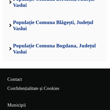
Vaslui
Populație Comuna Blăgești, Județul
Vaslui
Populație Comuna Bogdana, Județul
Vaslui
Contact
Confidențialitate și Cookies
Municipii