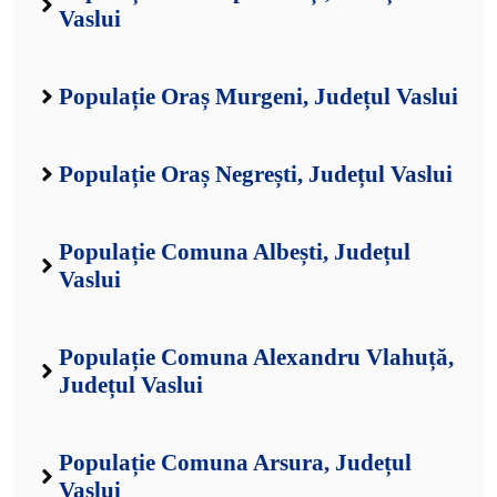
Vaslui
Populație Oraș Murgeni, Județul Vaslui
Populație Oraș Negrești, Județul Vaslui
Populație Comuna Albești, Județul
Vaslui
Populație Comuna Alexandru Vlahuță,
Județul Vaslui
Populație Comuna Arsura, Județul
Vaslui