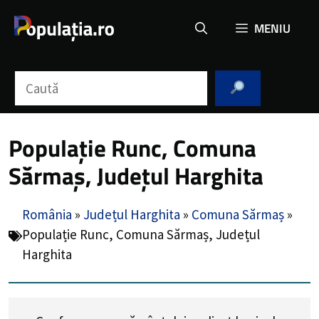
Sari
MENIU
la
conținut
Caută
Populație Runc, Comuna
Sărmaș, Județul Harghita
România
»
Județul Harghita
»
Comuna Sărmaș
»
Populație Runc, Comuna Sărmaș, Județul
Harghita