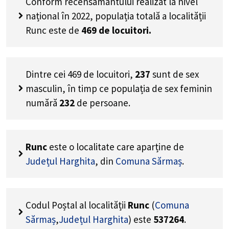
Conform recensământului realizat la nivel
național în 2022, populația totală a localității
Runc este de
469
de locuitori.
Dintre cei
469
de locuitori,
237
sunt de sex
masculin, în timp ce populația de sex feminin
numără
232
de persoane.
Runc
este o localitate care aparține de
Județul Harghita
, din
Comuna Sărmaș
.
Codul Poștal al localității
Runc
(
Comuna
Sărmaș
,
Județul Harghita
) este
537264
.