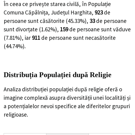
În ceea ce privește starea civilă, în Populație
Comuna Căpâlnița, Județul Harghita,
923
de
persoane
sunt căsătorite (
45.33%
),
33
de
persoane
sunt divorțate (
1.62%
),
159
de
persoane
sunt văduve
(
7.81%
), iar
911
de
persoane
sunt necasătorite
(
44.74%
).
Distribuția Populației
după Religie
Analiza distribuției populației după religie oferă o
imagine complexă asupra diversității unei localități și
a potențialelor nevoi specifice ale diferitelor grupuri
religioase.