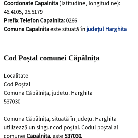
Coordonate Capalnita
(latitudine, longitudine):
46.4105
,
25.5179
Prefix Telefon Capalnita:
0266
Comuna Capalnita
este situată în
județul Harghita
Cod Poștal comunei Căpâlnița
Localitate
Cod Poștal
Comuna Căpâlnița, judetul Harghita
537030
Comuna Căpâlnița, situată în județul Harghita
utilizează un singur cod poștal. Codul poștal al
comunei
Capalnita.
este
537030.