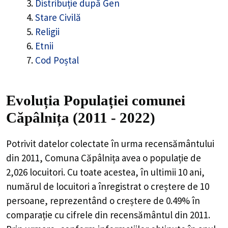
Distribuție după Gen
Stare Civilă
Religii
Etnii
Cod Poștal
Evoluția Populației comunei
Căpâlnița (2011 - 2022)
Potrivit datelor colectate în urma recensământului
din 2011,
Comuna Căpâlnița
avea o populație de
2,026
locuitori. Cu toate acestea, în ultimii 10 ani,
numărul de locuitori a înregistrat o
creștere de
10
persoane, reprezentând o
creștere de 0.49%
în
comparație cu cifrele din recensământul din 2011.