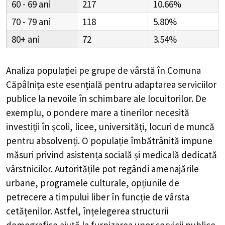
60 - 69
217
10.66%
70 - 79
118
5.80%
80+
72
3.54%
Analiza populației pe grupe de vârstă în
Comuna
Căpâlnița
este esențială pentru adaptarea serviciilor
publice la nevoile în schimbare ale locuitorilor. De
exemplu, o pondere mare a tinerilor necesită
investiții în școli, licee, universități, locuri de muncă
pentru absolvenți. O populație îmbătrânită impune
măsuri privind asistența socială și medicală dedicată
vârstnicilor. Autoritățile pot regândi amenajările
urbane, programele culturale, opțiunile de
petrecere a timpului liber în funcție de vârsta
cetățenilor. Astfel, înțelegerea structurii
demografice ajută la furnizarea unor servicii publice