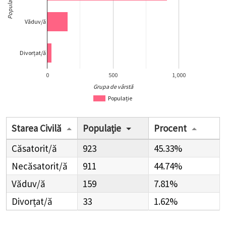
Populație
Văduv/ă
Divorțat/ă
0
500
1,000
Grupa de vârstă
Populație
Starea Civilă
Populație
Procent
Căsatorit/ă
923
45.33%
Necăsatorit/ă
911
44.74%
Văduv/ă
159
7.81%
Divorțat/ă
33
1.62%