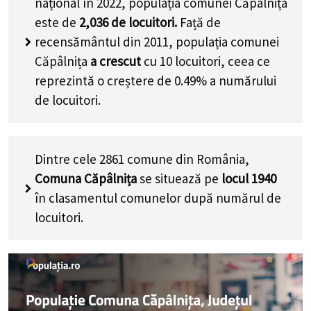
național în 2022, populația comunei Căpâlnița
este de
2,036
de locuitori.
Față de
recensământul din 2011, populația comunei
Căpâlnița
a crescut
cu
10
locuitori, ceea ce
reprezintă o creștere de 0.49% a numărului
de locuitori
.
Dintre cele 2861 comune din România,
Comuna Căpâlnița
se situează pe
locul 1940
în clasamentul comunelor după numărul de
locuitori.