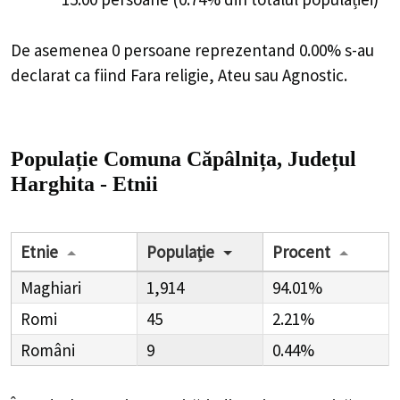
De asemenea 0 persoane reprezentand 0.00% s-au
declarat ca fiind Fara religie, Ateu sau Agnostic.
Populație Comuna Căpâlnița, Județul
Harghita - Etnii
Etnie
Populație
Procent
Maghiari
1,914
94.01%
Romi
45
2.21%
Români
9
0.44%