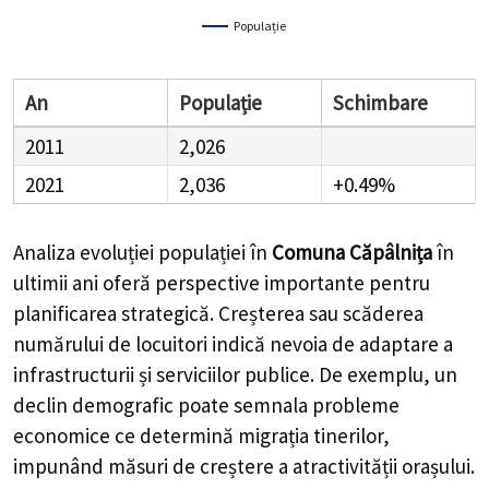
Populație
An
Populație
Schimbare
2011
2,026
2021
2,036
+0.49%
Analiza evoluției populației în
Comuna Căpâlnița
în
ultimii ani oferă perspective importante pentru
planificarea strategică. Creșterea sau scăderea
numărului de locuitori indică nevoia de adaptare a
infrastructurii și serviciilor publice. De exemplu, un
declin demografic poate semnala probleme
economice ce determină migrația tinerilor,
impunând măsuri de creștere a atractivității orașului.