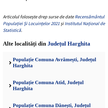
Articolul folosește drep surse de date
Recensământul
Populației Și Locuințelor 2021
și
Institutul Național de
Statistică
.
Alte localități din
Județul Harghita
Populație Comuna Avrămești, Județul
Harghita
Populație Comuna Atid, Județul
Harghita
Populație Comuna Dănești, Județul