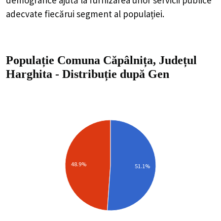
adecvate fiecărui segment al populației.
Populație Comuna Căpâlnița, Județul
Harghita
-
Distribuție
după Gen
48.9%
51.1%