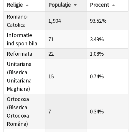
Religie
Populație
Procent
Romano-
1,904
93.52%
Catolica
Informatie
71
3.49%
indisponibila
Reformata
22
1.08%
Unitariana
(Biserica
15
0.74%
Unitariana
Maghiara)
Ortodoxa
(Biserica
7
0.34%
Ortodoxa
Româna)