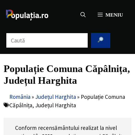
Sari
la
MENIU
conținut
Caută
Populație Comuna Căpâlnița,
Județul Harghita
România
»
Județul Harghita
»
Populație Comuna
Căpâlnița, Județul Harghita
Conform recensământului realizat la nivel