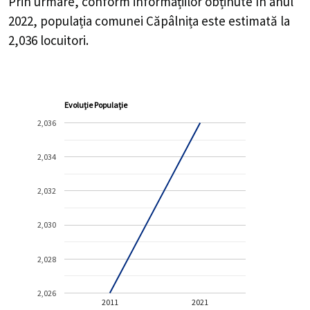
Prin urmare, conform informațiilor obținute în anul
2022, populația comunei Căpâlnița este estimată la
2,036
locuitori.
Evoluție Populație
2,036
2,034
2,032
2,030
2,028
2,026
2011
2021