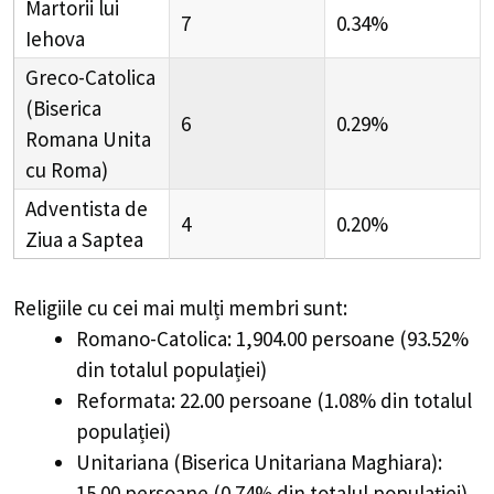
Martorii lui
7
0.34%
Iehova
Greco-Catolica
(Biserica
6
0.29%
Romana Unita
cu Roma)
Adventista de
4
0.20%
Ziua a Saptea
Religiile cu cei mai mulți membri sunt:
Romano-Catolica: 1,904.00 persoane (93.52%
din totalul populației)
Reformata: 22.00 persoane (1.08% din totalul
populației)
Unitariana (Biserica Unitariana Maghiara):
15.00 persoane (0.74% din totalul populației)