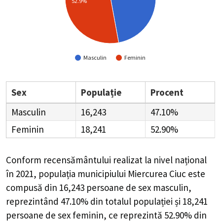
52.9%
Masculin
Feminin
Sex
Populație
Procent
Masculin
16,243
47.10%
Feminin
18,241
52.90%
Conform recensământului realizat la nivel național
în 2021, populația municipiului Miercurea Ciuc este
compusă din
16,243
persoane de sex masculin,
reprezintând
47.10%
din totalul populației și
18,241
persoane de sex feminin, ce reprezintă
52.90%
din