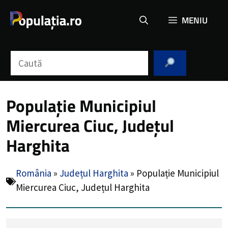
Sari
MENIU
la
conținut
Caută
Populație Municipiul
Miercurea Ciuc, Județul
Harghita
România
»
Județul Harghita
»
Populație Municipiul
Miercurea Ciuc, Județul Harghita