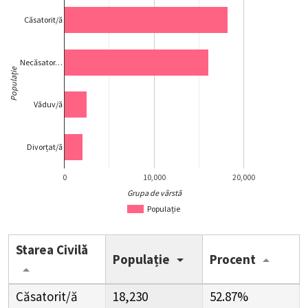
Căsatorit/ă
Necăsator…
Populație
Văduv/ă
Divorțat/ă
0
10,000
20,000
Grupa de vârstă
Populație
Starea Civilă
Populație
Procent
Căsatorit/ă
18,230
52.87%