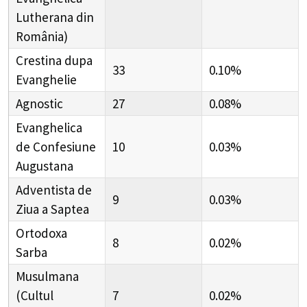
Lutherana din
România)
Crestina dupa
33
0.10%
Evanghelie
Agnostic
27
0.08%
Evanghelica
de Confesiune
10
0.03%
Augustana
Adventista de
9
0.03%
Ziua a Saptea
Ortodoxa
8
0.02%
Sarba
Musulmana
(Cultul
7
0.02%