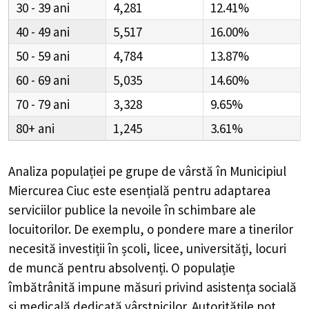
30 - 39
4,281
12.41%
40 - 49
5,517
16.00%
50 - 59
4,784
13.87%
60 - 69
5,035
14.60%
70 - 79
3,328
9.65%
80+
1,245
3.61%
Analiza populației pe grupe de vârstă în
Municipiul
Miercurea Ciuc
este esențială pentru adaptarea
serviciilor publice la nevoile în schimbare ale
locuitorilor. De exemplu, o pondere mare a tinerilor
necesită investiții în școli, licee, universități, locuri
de muncă pentru absolvenți. O populație
îmbătrânită impune măsuri privind asistența socială
și medicală dedicată vârstnicilor. Autoritățile pot