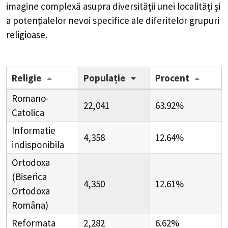
imagine complexă asupra diversității unei localități și
a potențialelor nevoi specifice ale diferitelor grupuri
religioase.
Religie
Populație
Procent
Romano-
22,041
63.92%
Catolica
Informatie
4,358
12.64%
indisponibila
Ortodoxa
(Biserica
4,350
12.61%
Ortodoxa
Româna)
Reformata
2,282
6.62%