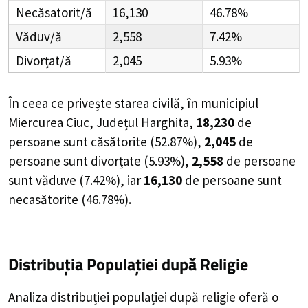
Necăsatorit/ă
16,130
46.78%
Văduv/ă
2,558
7.42%
Divorțat/ă
2,045
5.93%
În ceea ce privește starea civilă, în
municipiul
Miercurea Ciuc, Județul Harghita
,
18,230
de
persoane
sunt căsătorite (
52.87%
),
2,045
de
persoane
sunt divorțate (
5.93%
),
2,558
de
persoane
sunt văduve (
7.42%
), iar
16,130
de
persoane
sunt
necasătorite (
46.78%
).
Distribuția Populației
după Religie
Analiza distribuției populației după religie oferă o