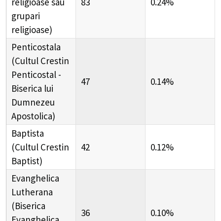
religioase sau
83
0.24%
grupari
religioase)
Penticostala
(Cultul Crestin
Penticostal -
47
0.14%
Biserica lui
Dumnezeu
Apostolica)
Baptista
(Cultul Crestin
42
0.12%
Baptist)
Evanghelica
Lutherana
(Biserica
36
0.10%
Evanghelica