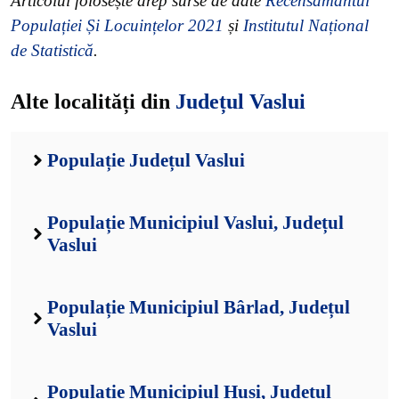
Articolul folosește drep surse de date
Recensământul
Populației Și Locuințelor 2021
și
Institutul Național
de Statistică
.
Alte localități din
Județul Vaslui
Populație Județul Vaslui
Populație Municipiul Vaslui, Județul
Vaslui
Populație Municipiul Bârlad, Județul
Vaslui
Populație Municipiul Huși, Județul