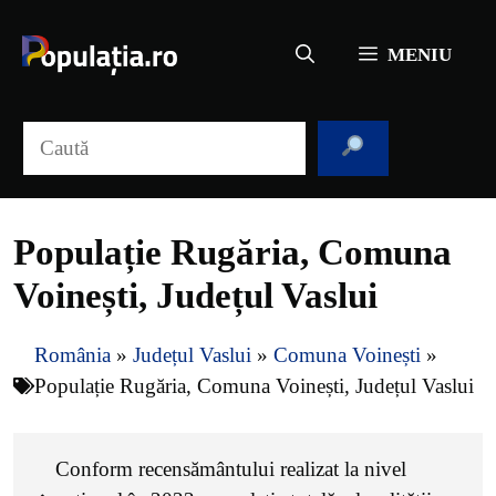
Sari
la
MENIU
conținut
Caută
Populație Rugăria, Comuna
Voinești, Județul Vaslui
România
»
Județul Vaslui
»
Comuna Voinești
»
Populație Rugăria, Comuna Voinești, Județul Vaslui
Conform recensământului realizat la nivel