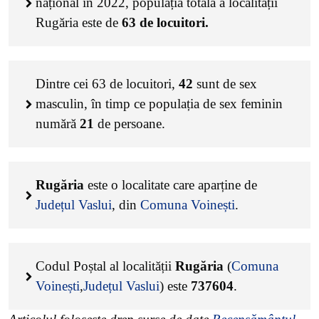
național în 2022, populația totală a localității
Rugăria este de
63
de locuitori.
Dintre cei
63
de locuitori,
42
sunt de sex
masculin, în timp ce populația de sex feminin
numără
21
de persoane.
Rugăria
este o localitate care aparține de
Județul Vaslui
, din
Comuna Voinești
.
Codul Poștal al localității
Rugăria
(
Comuna
Voinești
,
Județul Vaslui
) este
737604
.