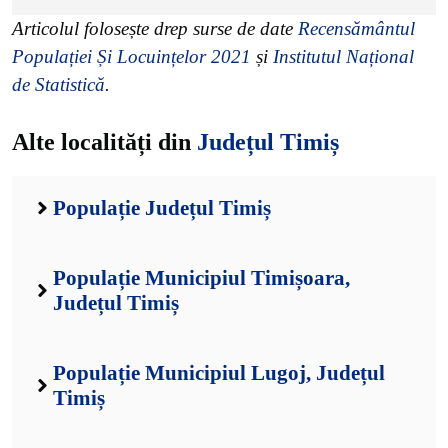
Articolul folosește drep surse de date
Recensământul
Populației Și Locuințelor 2021
și
Institutul Național
de Statistică
.
Alte localități din
Județul Timiș
Populație Județul Timiș
Populație Municipiul Timișoara,
Județul Timiș
Populație Municipiul Lugoj, Județul
Timiș