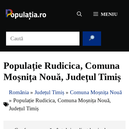
Sari
la
MENIU
conținut
Caută
Populație Rudicica, Comuna
Moșnița Nouă, Județul Timiș
România
»
Județul Timiș
»
Comuna Moșnița Nouă
»
Populație Rudicica, Comuna Moșnița Nouă,
Județul Timiș