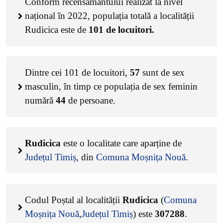
Conform recensământului realizat la nivel
național în 2022, populația totală a localității
Rudicica este de
101
de locuitori.
Dintre cei
101
de locuitori,
57
sunt de sex
masculin, în timp ce populația de sex feminin
numără
44
de persoane.
Rudicica
este o localitate care aparține de
Județul Timiș
, din
Comuna Moșnița Nouă
.
Codul Poștal al localității
Rudicica
(
Comuna
Moșnița Nouă
,
Județul Timiș
) este
307288
.