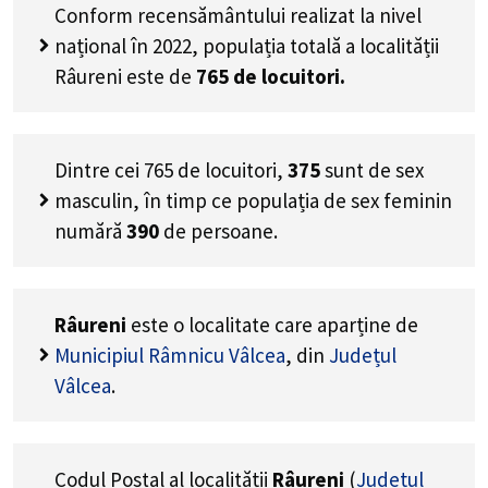
Conform recensământului realizat la nivel
național în 2022, populația totală a localității
Râureni este de
765
de locuitori.
Dintre cei
765
de locuitori,
375
sunt de sex
masculin, în timp ce populația de sex feminin
numără
390
de persoane.
Râureni
este o localitate care aparține de
Municipiul Râmnicu Vâlcea
, din
Județul
Vâlcea
.
Codul Poștal al localității
Râureni
(
Județul