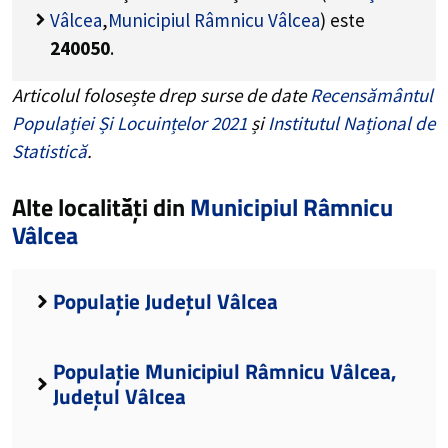
Vâlcea
,
Municipiul Râmnicu Vâlcea
) este
240050
.
Articolul folosește drep surse de date
Recensământul
Populației Și Locuințelor 2021
și
Institutul Național de
Statistică
.
Alte localități din
Municipiul Râmnicu
Vâlcea
Populație Județul Vâlcea
Populație Municipiul Râmnicu Vâlcea,
Județul Vâlcea