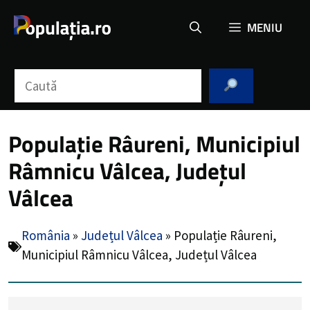
Sari
MENIU
la
conținut
Caută
Populație Râureni, Municipiul
Râmnicu Vâlcea, Județul
Vâlcea
România
»
Județul Vâlcea
»
Populație Râureni,
Municipiul Râmnicu Vâlcea, Județul Vâlcea