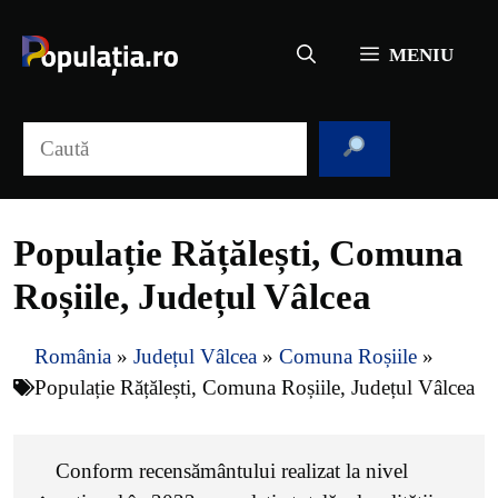
Sari
la
MENIU
conținut
Caută
Populație Rățălești, Comuna
Roșiile, Județul Vâlcea
România
»
Județul Vâlcea
»
Comuna Roșiile
»
Populație Rățălești, Comuna Roșiile, Județul Vâlcea
Conform recensământului realizat la nivel