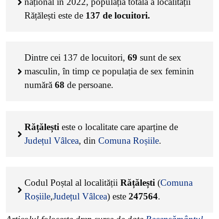
național în 2022, populația totală a localității
Rățălești este de
137
de locuitori.
Dintre cei
137
de locuitori,
69
sunt de sex
masculin, în timp ce populația de sex feminin
numără
68
de persoane.
Rățălești
este o localitate care aparține de
Județul Vâlcea
, din
Comuna Roșiile
.
Codul Poștal al localității
Rățălești
(
Comuna
Roșiile
,
Județul Vâlcea
) este
247564
.