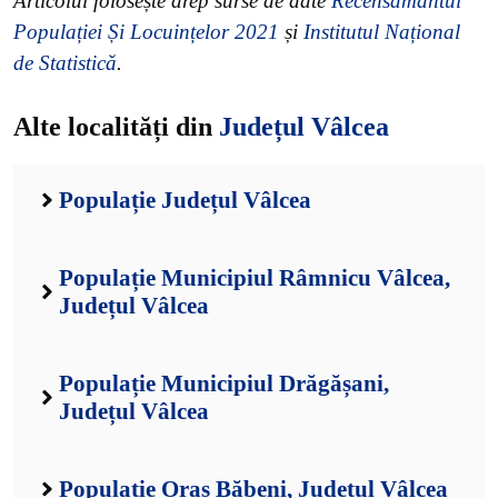
Articolul folosește drep surse de date
Recensământul
Populației Și Locuințelor 2021
și
Institutul Național
de Statistică
.
Alte localități din
Județul Vâlcea
Populație Județul Vâlcea
Populație Municipiul Râmnicu Vâlcea,
Județul Vâlcea
Populație Municipiul Drăgășani,
Județul Vâlcea
Populație Oraș Băbeni, Județul Vâlcea