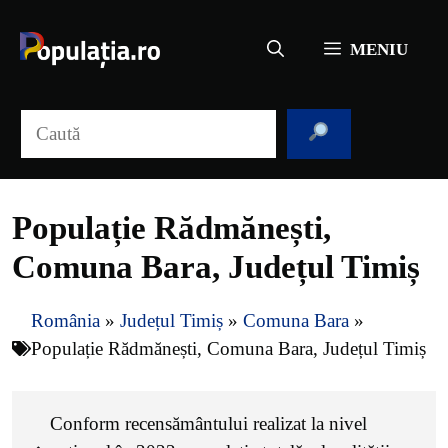
Sari
la
MENIU
conținut
Caută
Populație Rădmănești,
Comuna Bara, Județul Timiș
România
»
Județul Timiș
»
Comuna Bara
»
Populație Rădmănești, Comuna Bara, Județul Timiș
Conform recensământului realizat la nivel