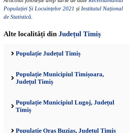
Articolul folosește drep surse de date
Recensământul
Populației Și Locuințelor 2021
și
Institutul Național
de Statistică
.
Alte localități din
Județul Timiș
Populație Județul Timiș
Populație Municipiul Timișoara,
Județul Timiș
Populație Municipiul Lugoj, Județul
Timiș
Populație Oraș Buziaș, Județul Timiș