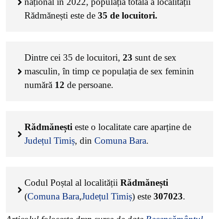
național în 2022, populația totală a localității
Rădmănești este de
35
de locuitori.
Dintre cei
35
de locuitori,
23
sunt de sex
masculin, în timp ce populația de sex feminin
numără
12
de persoane.
Rădmănești
este o localitate care aparține de
Județul Timiș
, din
Comuna Bara
.
Codul Poștal al localității
Rădmănești
(
Comuna Bara
,
Județul Timiș
) este
307023
.