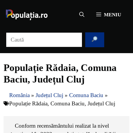
Sari
la
MENIU
conținut
Caută
Populație Rădaia, Comuna
Baciu, Județul Cluj
România
»
Județul Cluj
»
Comuna Baciu
»
Populație Rădaia, Comuna Baciu, Județul Cluj
Conform recensământului realizat la nivel