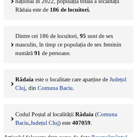
național în 2022, populația totală a localității
Rădaia este de
186
de locuitori.
Dintre cei
186
de locuitori,
95
sunt de sex
masculin, în timp ce populația de sex feminin
numără
91
de persoane.
Rădaia
este o localitate care aparține de
Județul
Cluj
, din
Comuna Baciu
.
Codul Poștal al localității
Rădaia
(
Comuna
Baciu
,
Județul Cluj
) este
407059
.