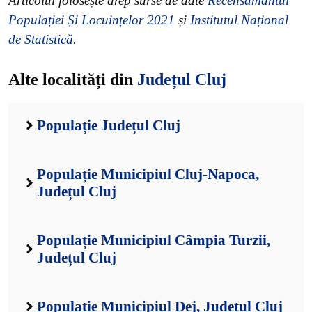
Articolul folosește drep surse de date
Recensământul
Populației Și Locuințelor 2021
și
Institutul Național
de Statistică
.
Alte localități din
Județul Cluj
Populație Județul Cluj
Populație Municipiul Cluj-Napoca,
Județul Cluj
Populație Municipiul Câmpia Turzii,
Județul Cluj
Populație Municipiul Dej, Județul Cluj