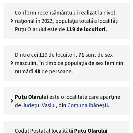
Conform recensământului realizat la nivel
național în 2022, populația totală a localității
Puțu Olarului este de
119
de locuitori.
Dintre cei
119
de locuitori,
71
sunt de sex
masculin, în timp ce populația de sex feminin
numără
48
de persoane.
Puțu Olarului
este o localitate care aparține
de
Județul Vaslui
, din
Comuna Ibănești
.
Codul Poștal al localității
Puțu Olarului