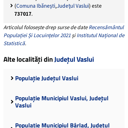
(
Comuna Ibănești
,
Județul Vaslui
) este
737017
.
Articolul folosește drep surse de date
Recensământul
Populației Și Locuințelor 2021
și
Institutul Național de
Statistică
.
Alte localități din
Județul Vaslui
Populație Județul Vaslui
Populație Municipiul Vaslui, Județul
Vaslui
Populație Municipiul Bârlad, Județul