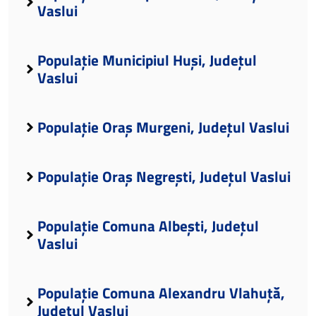
Vaslui
Populație Municipiul Huși, Județul
Vaslui
Populație Oraș Murgeni, Județul Vaslui
Populație Oraș Negrești, Județul Vaslui
Populație Comuna Albești, Județul
Vaslui
Populație Comuna Alexandru Vlahuță,
Județul Vaslui