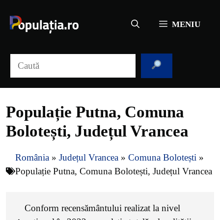
Sari
la
MENIU
conținut
Caută
Populație Putna, Comuna
Bolotești, Județul Vrancea
România
»
Județul Vrancea
»
Comuna Bolotești
»
Populație Putna, Comuna Bolotești, Județul Vrancea
Conform recensământului realizat la nivel