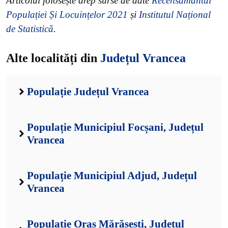
Articolul folosește drep surse de date
Recensământul
Populației Și Locuințelor 2021
și
Institutul Național
de Statistică
.
Alte localități din
Județul Vrancea
Populație Județul Vrancea
Populație Municipiul Focșani, Județul
Vrancea
Populație Municipiul Adjud, Județul
Vrancea
Populație Oraș Mărășești, Județul