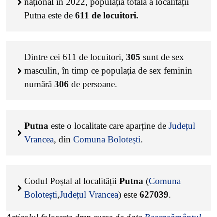
național în 2022, populația totală a localității
Putna este de
611
de locuitori.
Dintre cei
611
de locuitori,
305
sunt de sex
masculin, în timp ce populația de sex feminin
numără
306
de persoane.
Putna
este o localitate care aparține de
Județul
Vrancea
, din
Comuna Bolotești
.
Codul Poștal al localității
Putna
(
Comuna
Bolotești
,
Județul Vrancea
) este
627039
.