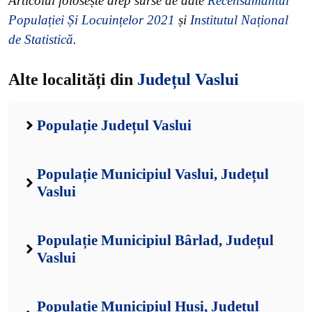
Articolul folosește drep surse de date
Recensământul
Populației Și Locuințelor 2021
și
Institutul Național
de Statistică
.
Alte localități din
Județul Vaslui
Populație Județul Vaslui
Populație Municipiul Vaslui, Județul
Vaslui
Populație Municipiul Bârlad, Județul
Vaslui
Populație Municipiul Huși, Județul