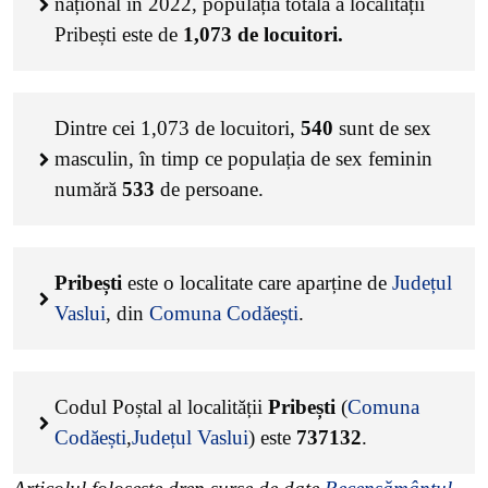
național în 2022, populația totală a localității
Pribești este de
1,073
de locuitori.
Dintre cei
1,073
de locuitori,
540
sunt de sex
masculin, în timp ce populația de sex feminin
numără
533
de persoane.
Pribești
este o localitate care aparține de
Județul
Vaslui
, din
Comuna Codăești
.
Codul Poștal al localității
Pribești
(
Comuna
Codăești
,
Județul Vaslui
) este
737132
.