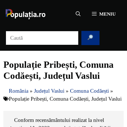
Sari
la
MENIU
conținut
Caută
Populație Pribești, Comuna
Codăești, Județul Vaslui
România
»
Județul Vaslui
»
Comuna Codăești
»
Populație Pribești, Comuna Codăești, Județul Vaslui
Conform recensământului realizat la nivel