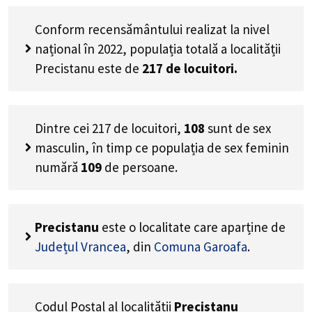
Conform recensământului realizat la nivel
național în 2022, populația totală a localității
Precistanu este de
217
de locuitori.
Dintre cei
217
de locuitori,
108
sunt de sex
masculin, în timp ce populația de sex feminin
numără
109
de persoane.
Precistanu
este o localitate care aparține de
Județul Vrancea
, din
Comuna Garoafa
.
Codul Poștal al localității
Precistanu