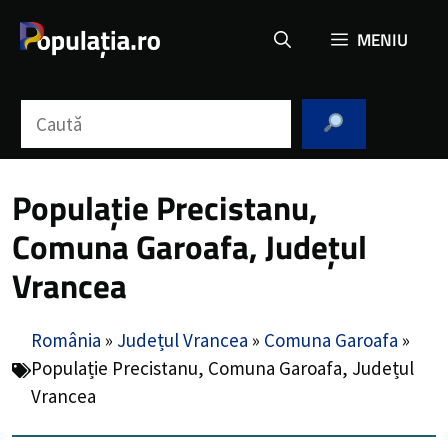
Sari
MENIU
la
conținut
Caută
Populație Precistanu,
Comuna Garoafa, Județul
Vrancea
România
»
Județul Vrancea
»
Comuna Garoafa
»
Populație Precistanu, Comuna Garoafa, Județul
Vrancea