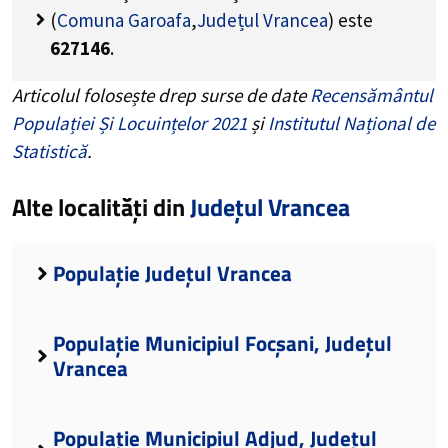
(
Comuna Garoafa
,
Județul Vrancea
) este
627146
.
Articolul folosește drep surse de date
Recensământul
Populației Și Locuințelor 2021
și
Institutul Național de
Statistică
.
Alte localități din
Județul Vrancea
Populație Județul Vrancea
Populație Municipiul Focșani, Județul
Vrancea
Populație Municipiul Adjud, Județul