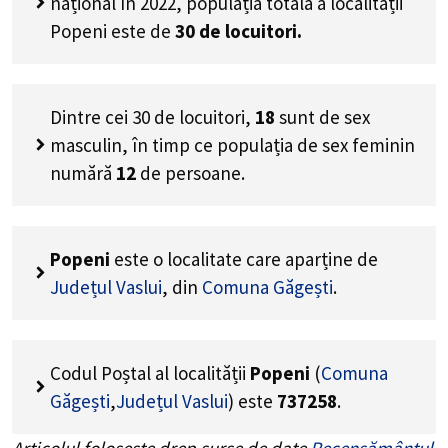
național în 2022, populația totală a localității
Popeni este de
30
de locuitori.
Dintre cei
30
de locuitori,
18
sunt de sex
masculin, în timp ce populația de sex feminin
numără
12
de persoane.
Popeni
este o localitate care aparține de
Județul Vaslui
, din
Comuna Găgești
.
Codul Poștal al localității
Popeni
(
Comuna
Găgești
,
Județul Vaslui
) este
737258
.
Articolul folosește drep surse de date
Recensământul