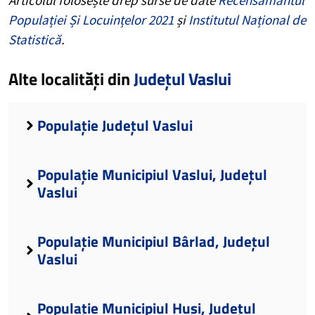
Populației Și Locuințelor 2021
și
Institutul Național de
Statistică
.
Alte localități din
Județul Vaslui
Populație Județul Vaslui
Populație Municipiul Vaslui, Județul
Vaslui
Populație Municipiul Bârlad, Județul
Vaslui
Populație Municipiul Huși, Județul