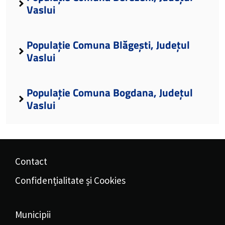
Vaslui
Populație Comuna Blăgești, Județul
Vaslui
Populație Comuna Bogdana, Județul
Vaslui
Contact
Confidențialitate și Cookies
Municipii