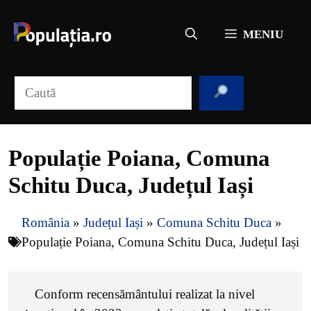
Sari
la
MENIU
conținut
Caută
Populație Poiana, Comuna
Schitu Duca, Județul Iași
România
»
Județul Iași
»
Comuna Schitu Duca
»
Populație Poiana, Comuna Schitu Duca, Județul Iași
Conform recensământului realizat la nivel