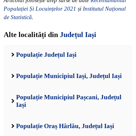
Articolul folosește drep surse de date
Recensământul
Populației Și Locuințelor 2021
și
Institutul Național
de Statistică
.
Alte localități din
Județul Iași
Populație Județul Iași
Populație Municipiul Iași, Județul Iași
Populație Municipiul Pașcani, Județul
Iași
Populație Oraș Hârlău, Județul Iași