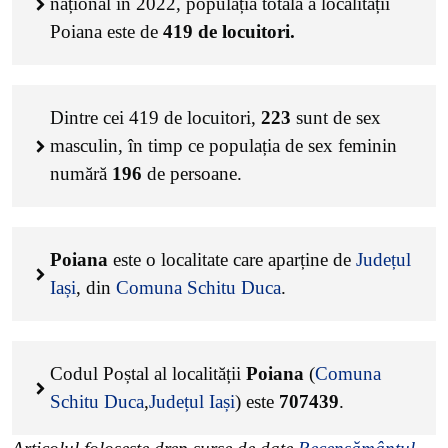
național în 2022, populația totală a localității
Poiana este de
419
de locuitori.
Dintre cei
419
de locuitori,
223
sunt de sex
masculin, în timp ce populația de sex feminin
numără
196
de persoane.
Poiana
este o localitate care aparține de
Județul
Iași
, din
Comuna Schitu Duca
.
Codul Poștal al localității
Poiana
(
Comuna
Schitu Duca
,
Județul Iași
) este
707439
.