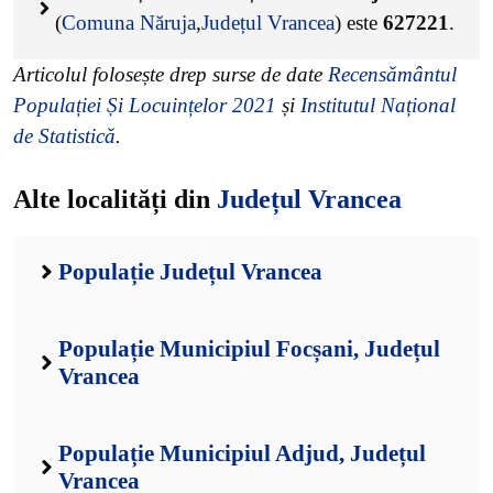
(
Comuna Năruja
,
Județul Vrancea
) este
627221
.
Articolul folosește drep surse de date
Recensământul
Populației Și Locuințelor 2021
și
Institutul Național
de Statistică
.
Alte localități din
Județul Vrancea
Populație Județul Vrancea
Populație Municipiul Focșani, Județul
Vrancea
Populație Municipiul Adjud, Județul
Vrancea