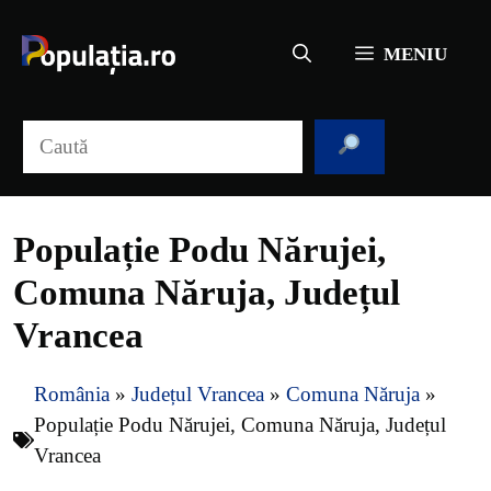
Sari
la
MENIU
conținut
Caută
Populație Podu Nărujei,
Comuna Năruja, Județul
Vrancea
România
»
Județul Vrancea
»
Comuna Năruja
»
Populație Podu Nărujei, Comuna Năruja, Județul
Vrancea