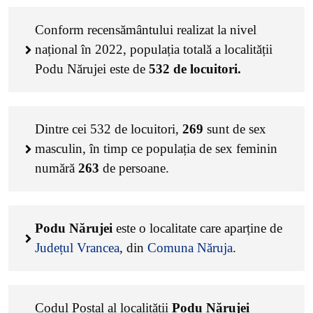
Conform recensământului realizat la nivel
național în 2022, populația totală a localității
Podu Nărujei este de
532
de locuitori.
Dintre cei
532
de locuitori,
269
sunt de sex
masculin, în timp ce populația de sex feminin
numără
263
de persoane.
Podu Nărujei
este o localitate care aparține de
Județul Vrancea
, din
Comuna Năruja
.
Codul Poștal al localității
Podu Nărujei