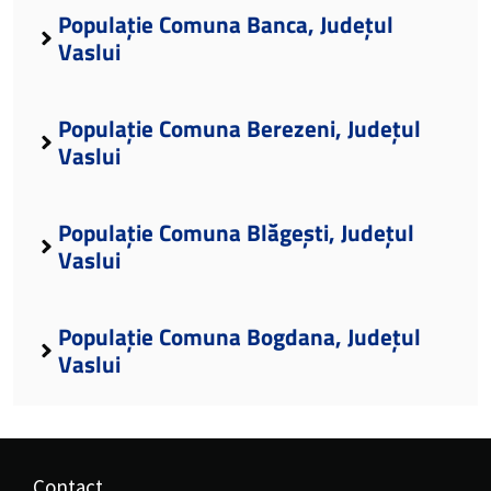
Populație Comuna Banca, Județul
Vaslui
Populație Comuna Berezeni, Județul
Vaslui
Populație Comuna Blăgești, Județul
Vaslui
Populație Comuna Bogdana, Județul
Vaslui
Contact