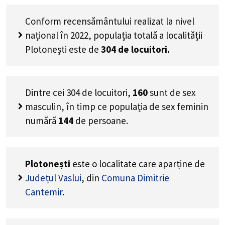
Conform recensământului realizat la nivel
național în 2022, populația totală a localității
Plotonești este de
304
de locuitori.
Dintre cei
304
de locuitori,
160
sunt de sex
masculin, în timp ce populația de sex feminin
numără
144
de persoane.
Plotonești
este o localitate care aparține de
Județul Vaslui
, din
Comuna Dimitrie
Cantemir
.