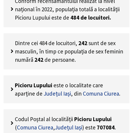
Conform recensământului realizat la nivel
național în 2022, populația totală a localității
Picioru Lupului este de
484
de locuitori.
Dintre cei
484
de locuitori,
242
sunt de sex
masculin, în timp ce populația de sex feminin
numără
242
de persoane.
Picioru Lupului
este o localitate care
aparține de
Județul Iași
, din
Comuna Ciurea
.
Codul Poștal al localității
Picioru Lupului
(
Comuna Ciurea
,
Județul Iași
) este
707084
.