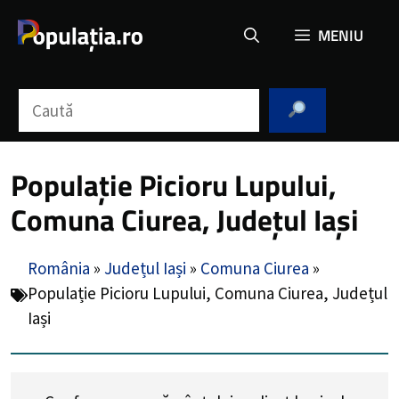
Sari
MENIU
la
conținut
Caută
Populație Picioru Lupului,
Comuna Ciurea, Județul Iași
România
»
Județul Iași
»
Comuna Ciurea
»
Populație Picioru Lupului, Comuna Ciurea, Județul
Iași