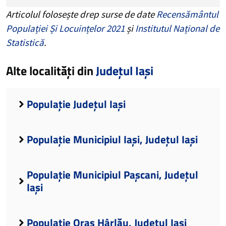
Articolul folosește drep surse de date
Recensământul
Populației Și Locuințelor 2021
și
Institutul Național de
Statistică
.
Alte localități din
Județul Iași
Populație Județul Iași
Populație Municipiul Iași, Județul Iași
Populație Municipiul Pașcani, Județul
Iași
Populație Oraș Hârlău, Județul Iași