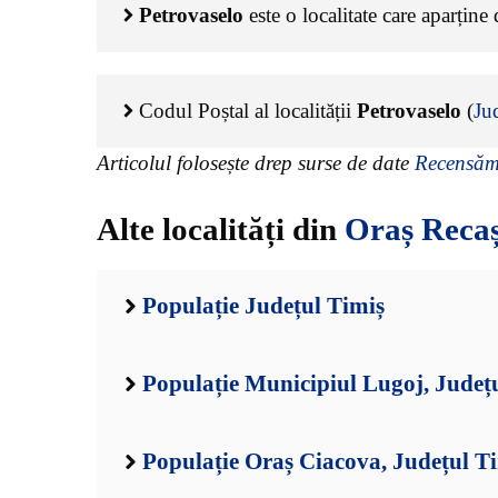
Petrovaselo
este o localitate care aparține
Codul Poștal al localității
Petrovaselo
(
Ju
Articolul folosește drep surse de date
Recensămâ
Alte localități din
Oraș Reca
Populație Județul Timiș
Populație Municipiul Lugoj, Județ
Populație Oraș Ciacova, Județul T