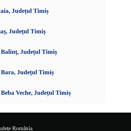
aia, Județul Timiș
aș, Județul Timiș
Balinț, Județul Timiș
Bara, Județul Timiș
Beba Veche, Județul Timiș
udețe România