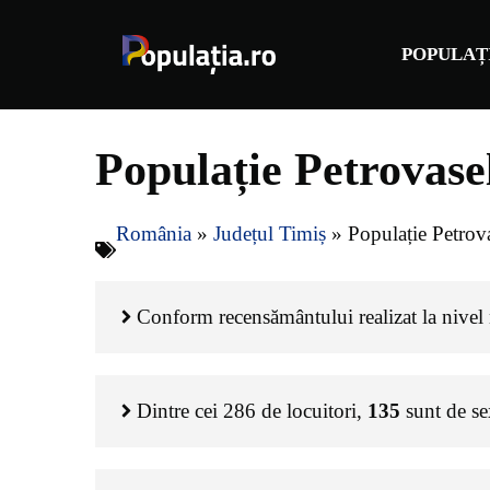
Sari
la
POPULAȚ
conținut
Populație Petrovase
România
»
Județul Timiș
»
Populație Petrov
Conform recensământului realizat la nivel n
Dintre cei
286
de locuitori,
135
sunt de s