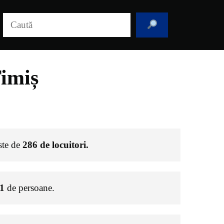
Caută
Timiș
este de
286
de locuitori.
1
de persoane.