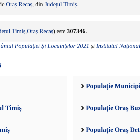
 de
Oraș Recaș
, din
Județul Timiș
.
dețul Timiș
,
Oraș Recaș
) este
307346
.
ntul Populației Și Locuințelor 2021
și
Institutul Național
ș
Populație Municipi
ul Timiș
Populație Oraș Buz
imiș
Populație Oraș Det