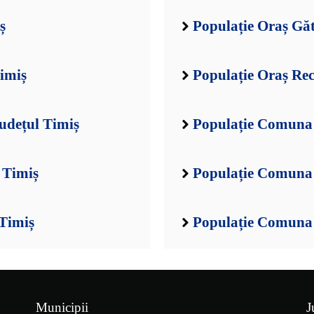
ș
Populație Oraș Găt
Timiș
Populație Oraș Rec
udețul Timiș
Populație Comuna 
 Timiș
Populație Comuna 
Timiș
Populație Comuna 
Municipii
J