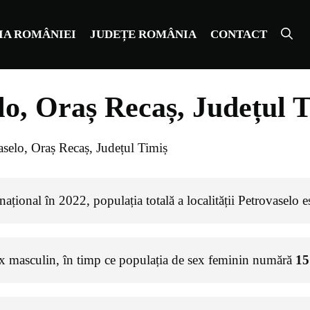
IA ROMÂNIEI
JUDEȚE ROMÂNIA
CONTACT
lo, Oraș Recaș, Județul 
aselo, Oraș Recaș, Județul Timiș
ațional în 2022, populația totală a localității Petrovaselo 
ex masculin, în timp ce populația de sex feminin numără
15