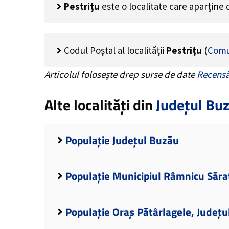
Pestrițu
este o localitate care aparține
Codul Poștal al localității
Pestrițu
(
Comu
Articolul folosește drep surse de date
Recensă
Alte localități din
Județul Bu
Populație Județul Buzău
Populație Municipiul Râmnicu Săra
Populație Oraș Pătârlagele, Județ