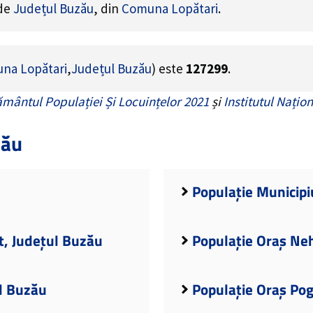
 de
Județul Buzău
, din
Comuna Lopătari
.
na Lopătari
,
Județul Buzău
) este
127299
.
mântul Populației Și Locuințelor 2021
și
Institutul Națion
zău
Populație Municipi
t, Județul Buzău
Populație Oraș Ne
ul Buzău
Populație Oraș Po