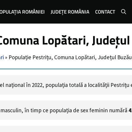
OPULAȚIA ROMÂNIEI
JUDEȚE ROMÂNIA
CONTACT
 Comuna Lopătari, Județu
ri
»
Populație Pestrițu, Comuna Lopătari, Județul Buzău
 național în 2022, populația totală a localității Pestrițu
 masculin, în timp ce populația de sex feminin numără
4