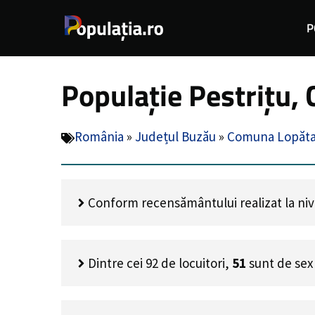
Sari
P
la
conținut
Populație Pestrițu,
România
»
Județul Buzău
»
Comuna Lopăta
Conform recensământului realizat la nivel
Dintre cei
92
de locuitori,
51
sunt de sex