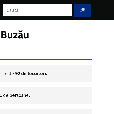
Caută
l Buzău
 este de
92
de locuitori.
1
de persoane.