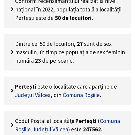
Conform recensământului realizat la nivel
național în 2022, populația totală a localității
Pertești este de
50
de locuitori.
Dintre cei
50
de locuitori,
27
sunt de sex
masculin, în timp ce populația de sex feminin
numără
23
de persoane.
Pertești
este o localitate care aparține de
Județul Vâlcea
, din
Comuna Roșiile
.
Codul Poștal al localității
Pertești
(
Comuna
Roșiile
,
Județul Vâlcea
) este
247562
.