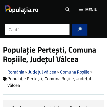
Sari
MENIU
la
conținut
Caută
Populație Pertești, Comuna
Roșiile, Județul Vâlcea
România
»
Județul Vâlcea
»
Comuna Roșiile
»
Populație Pertești, Comuna Roșiile, Județul
Vâlcea