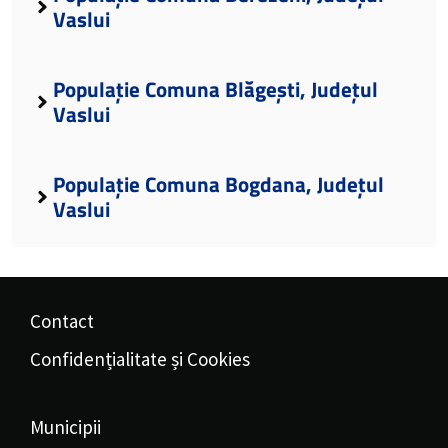
Vaslui
Populație Comuna Blăgești, Județul
Vaslui
Populație Comuna Bogdana, Județul
Vaslui
Contact
Confidențialitate și Cookies
Municipii