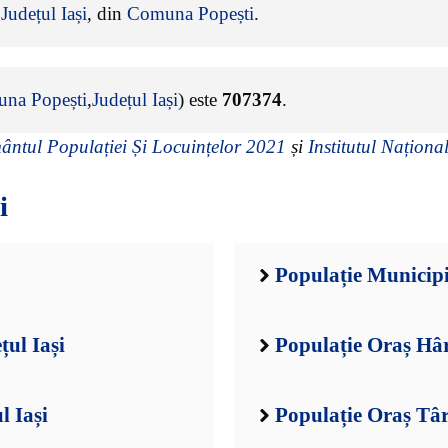
e
Județul Iași
, din
Comuna Popești
.
na Popești
,
Județul Iași
) este
707374
.
ntul Populației Și Locuințelor 2021
și
Institutul Național
i
Populație Municipiu
țul Iași
Populație Oraș Hâr
l Iași
Populație Oraș Târ