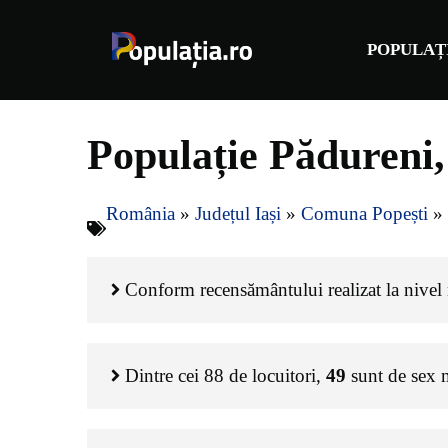
Sari
la
POPULAȚ
conținut
Populație Pădureni,
România
»
Județul Iași
»
Comuna Popești
»
Conform recensământului realizat la nivel n
Dintre cei
88
de locuitori,
49
sunt de sex 