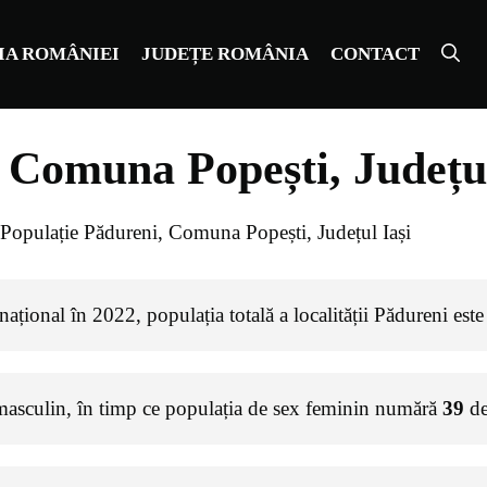
IA ROMÂNIEI
JUDEȚE ROMÂNIA
CONTACT
 Comuna Popești, Județul
Populație Pădureni, Comuna Popești, Județul Iași
ațional în 2022, populația totală a localității Pădureni est
masculin, în timp ce populația de sex feminin numără
39
de