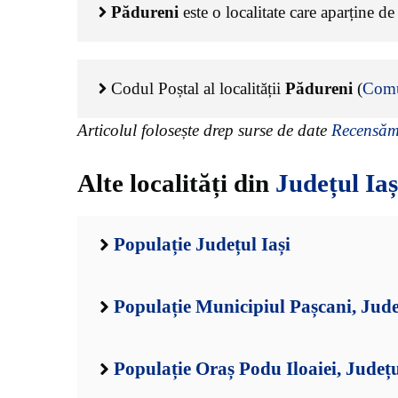
Pădureni
este o localitate care aparține d
Codul Poștal al localității
Pădureni
(
Comu
Articolul folosește drep surse de date
Recensămâ
Alte localități din
Județul Iaș
Populație Județul Iași
Populație Municipiul Pașcani, Jude
Populație Oraș Podu Iloaiei, Județu