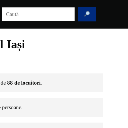
Caută
 Iași
e de
88
de locuitori.
 persoane.