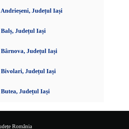
ndrieșeni, Județul Iași
alș, Județul Iași
Bârnova, Județul Iași
ivolari, Județul Iași
utea, Județul Iași
udețe România