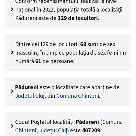
Conform recensământului realizat la nivel
național în 2022, populația totală a localității
Pădureni este de
129
de locuitori.
Dintre cei
129
de locuitori,
68
sunt de sex
masculin, în timp ce populația de sex feminin
numără
61
de persoane.
Pădureni
este o localitate care aparține de
Județul Cluj
, din
Comuna Chinteni
.
Codul Poștal al localității
Pădureni
(
Comuna
Chinteni
,
Județul Cluj
) este
407209
.