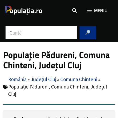
Sari
MENIU
la
conținut
Caută
Populație Pădureni, Comuna
Chinteni, Județul Cluj
România
»
Județul Cluj
»
Comuna Chinteni
»
Populație Pădureni, Comuna Chinteni, Județul
Cluj