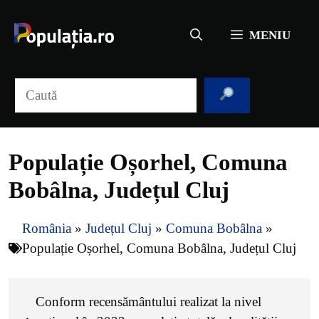
Sari
la
MENIU
conținut
Caută
Populație Oșorhel, Comuna
Bobâlna, Județul Cluj
România
»
Județul Cluj
»
Comuna Bobâlna
»
Populație Oșorhel, Comuna Bobâlna, Județul Cluj
Conform recensământului realizat la nivel