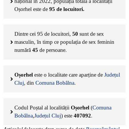
național în 2022, populația totală a localității
Oșorhel este de
95
de locuitori.
Dintre cei
95
de locuitori,
50
sunt de sex
masculin, în timp ce populația de sex feminin
numără
45
de persoane.
Oșorhel
este o localitate care aparține de
Județul
Cluj
, din
Comuna Bobâlna
.
Codul Poștal al localității
Oșorhel
(
Comuna
Bobâlna
,
Județul Cluj
) este
407092
.