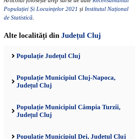
Articolul folosește drep surse de date
Recensământul
Populației Și Locuințelor 2021
și
Institutul Național
de Statistică
.
Alte localități din
Județul Cluj
Populație Județul Cluj
Populație Municipiul Cluj-Napoca,
Județul Cluj
Populație Municipiul Câmpia Turzii,
Județul Cluj
Populație Municipiul Dej, Județul Cluj