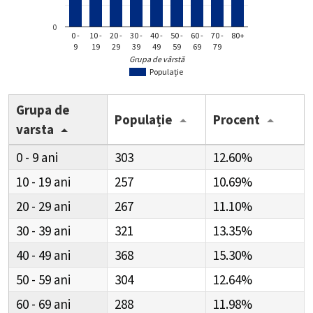
0
0 -
10 -
20 -
30 -
40 -
50 -
60 -
70 -
80+
9
19
29
39
49
59
69
79
Grupa de vârstă
Populație
Grupa de
Populație
Procent
varsta
0 - 9
303
12.60%
10 - 19
257
10.69%
20 - 29
267
11.10%
30 - 39
321
13.35%
40 - 49
368
15.30%
50 - 59
304
12.64%
60 - 69
288
11.98%