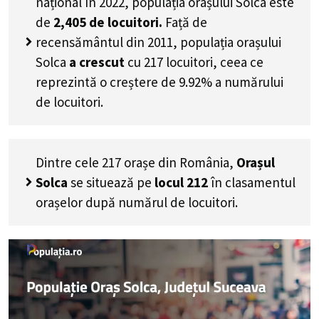
național în 2022, populația orașului Solca este
de
2,405
de locuitori.
Față de
recensământul din 2011, populația orașului
Solca
a crescut
cu
217
locuitori, ceea ce
reprezintă o creștere de 9.92% a numărului
de locuitori
.
Dintre cele 217 orașe din România,
Orașul
Solca
se situează pe
locul 212
în clasamentul
orașelor după numărul de locuitori.