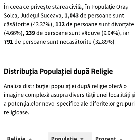
În ceea ce privește starea civilă, în Populație Oraș
Solca, Județul Suceava,
1,043
de
persoane
sunt
căsătorite (
43.37%
),
112
de
persoane
sunt divorțate
(
4.66%
),
239
de
persoane
sunt văduve (
9.94%
), iar
791
de
persoane
sunt necasătorite (
32.89%
).
Distribuția Populației
după Religie
Analiza distribuției populației după religie oferă o
imagine complexă asupra diversității unei localități și
a potențialelor nevoi specifice ale diferitelor grupuri
religioase.
Religie
Populație
Procent