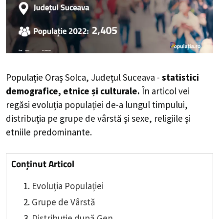
Populație Oraș Solca, Județul Suceava -
statistici
demografice, etnice și culturale.
În articol vei
regăsi evoluția populației de-a lungul timpului,
distribuția pe grupe de vârstă și sexe, religiile și
etniile predominante.
Conținut Articol
Evoluția Populației
Grupe de Vârstă
Distribuție după Gen