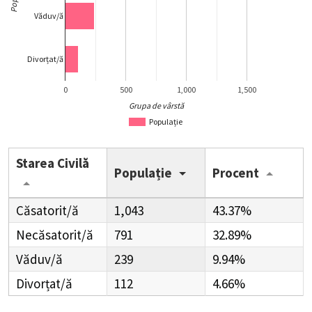
Văduv/ă
Divorțat/ă
0
500
1,000
1,500
Grupa de vârstă
Populație
Starea Civilă
Populație
Procent
Căsatorit/ă
1,043
43.37%
Necăsatorit/ă
791
32.89%
Văduv/ă
239
9.94%
Divorțat/ă
112
4.66%