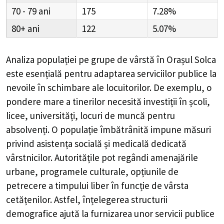
70 - 79
175
7.28%
80+
122
5.07%
Analiza populației pe grupe de vârstă în
Orașul Solca
este esențială pentru adaptarea serviciilor publice la
nevoile în schimbare ale locuitorilor. De exemplu, o
pondere mare a tinerilor necesită investiții în școli,
licee, universități, locuri de muncă pentru
absolvenți. O populație îmbătrânită impune măsuri
privind asistența socială și medicală dedicată
vârstnicilor. Autoritățile pot regândi amenajările
urbane, programele culturale, opțiunile de
petrecere a timpului liber în funcție de vârsta
cetățenilor. Astfel, înțelegerea structurii
demografice ajută la furnizarea unor servicii publice