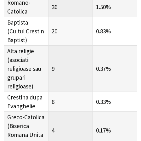
Romano-
36
1.50%
Catolica
Baptista
(Cultul Crestin
20
0.83%
Baptist)
Alta religie
(asociatii
religioase sau
9
0.37%
grupari
religioase)
Crestina dupa
8
0.33%
Evanghelie
Greco-Catolica
(Biserica
4
0.17%
Romana Unita