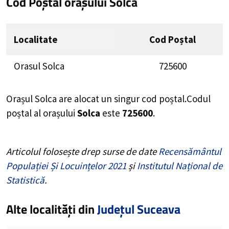
Cod Poștal orașului Solca
Localitate
Cod Poștal
Orasul Solca
725600
Orașul Solca are alocat un singur cod poștal.Codul
poștal al orașului
Solca
este
725600
.
Articolul folosește drep surse de date
Recensământul
Populației Și Locuințelor 2021
și
Institutul Național de
Statistică
.
Alte localități din
Județul Suceava