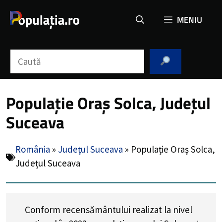
Sari
MENIU
la
conținut
Caută
Populație Oraș Solca, Județul
Suceava
România
»
Județul Suceava
»
Populație Oraș Solca,
Județul Suceava
Conform recensământului realizat la nivel