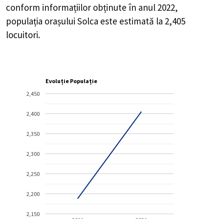
conform informațiilor obținute în anul 2022,
populația orașului Solca este estimată la
2,405
locuitori.
Evoluție Populație
2,450
2,400
2,350
2,300
2,250
2,200
2,150