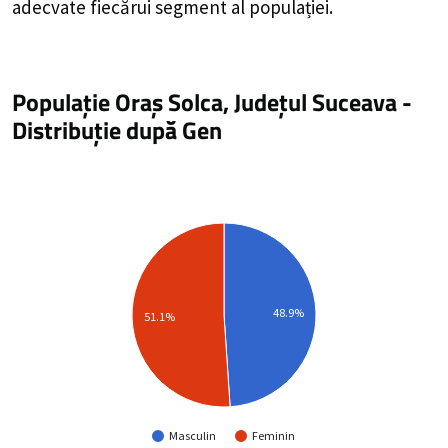
adecvate fiecărui segment al populației.
Populație Oraș Solca, Județul Suceava
-
Distribuție
după Gen
48.9%
51.1%
Masculin
Feminin