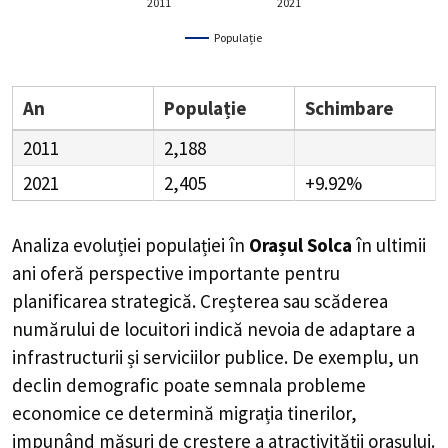
2011
2021
Populație
An
Populație
Schimbare
2011
2,188
2021
2,405
+9.92%
Analiza evoluției populației în
Orașul Solca
în ultimii
ani oferă perspective importante pentru
planificarea strategică. Creșterea sau scăderea
numărului de locuitori indică nevoia de adaptare a
infrastructurii și serviciilor publice. De exemplu, un
declin demografic poate semnala probleme
economice ce determină migrația tinerilor,
impunând măsuri de creștere a atractivității orașului.